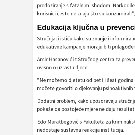
predoziranje s fatalnim ishodom. Narkodile
korisnici često ne znaju što su konzumirali”,
Edukacija ključna u prevenci
Stručnjaci ističu kako su znanje i informiran
edukativne kampanje moraju biti prilagođene
Amir Hasanović iz Stručnog centra za prevenc
ovisno o uzrastu djece.
”Ne možemo djetetu od pet ili šest godina pr
možete govoriti o djelovanju psihoaktivnih t
Dodatni problem, kako upozoravaju stručnjac
pokaže da postojeće mjere ne daju rezultat
Edo Muratbegović s Fakulteta za kriminalist
nedostaje sustavna reakcija institucija.