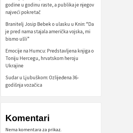
godine u godinu raste, a publika je njegov
najveći pokretač
Branitelj Josip Bebek o ulasku u Knin: “Da
je pred nama stajala američka vojska, mi
bismo ušli”
Emocije na Humcu: Predstavljena knjiga o
Toniju Hercegu, hrvatskom heroju
Ukrajine
Sudar u Ljubuškom: Ozlijeđena 36-
godišnja vozačica
Komentari
Nema komentara za prikaz.