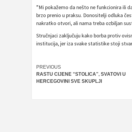
”Mi pokažemo da nešto ne funkcionira ili da
brzo prenio u praksu. Donositelji odluka če
nakratko otvori, ali nama treba ozbiljan sus
Stručnjaci zaključuju kako borba protiv ovisn
institucija, jer iza svake statistike stoji st
Post
PREVIOUS
RASTU CIJENE “STOLICA”, SVATOVI U
navigation
HERCEGOVINI SVE SKUPLJI