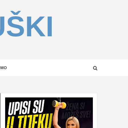
UŠKI
OMO