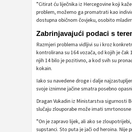
”Citirat ću liječnika iz Hercegovine koji ka
problem, možemo ga promatrati kao individual
dostupna običnom čovjeku, osobito mladima
Zabrinjavajući podaci s tere
Razmjeri problema vidljivi su i kroz konkret
kontrolirana su 164 vozača, od kojih je čak 
njih 14 bilo je pozitivno, a kod svih su pron
kokain.
Iako su navedene droge i dalje najzastupljeni
svoje iznimne jačine smatra posebno opasn
Dragan Vukadin iz Ministarstva sigurnosti Bo
slučaju zlouporabe može imati smrtonosne 
”On je zapravo lijek, ali ako se zloupotrijeb
supstanci. Sto puta je jači od heroina. Nije p