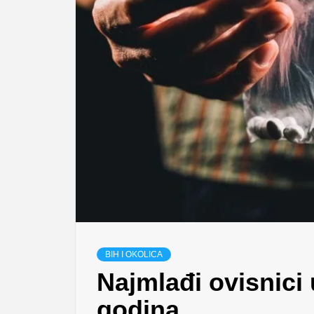
BIH I OKOLICA
Najmlađi ovisnici
godina