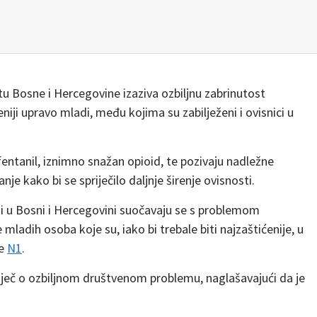
u Bosne i Hercegovine izaziva ozbiljnu zabrinutost
niji upravo mladi, među kojima su zabilježeni i ovisnici u
 fentanil, iznimno snažan opioid, te pozivaju nadležne
nje kako bi se spriječilo daljnje širenje ovisnosti.
i u Bosni i Hercegovini suočavaju se s problemom
mladih osoba koje su, iako bi trebale biti najzaštićenije, u
še
N1
.
riječ o ozbiljnom društvenom problemu, naglašavajući da je