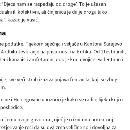
že: ‘Djeca nam se raspadaju od droge’. To je užasan
ni ili kolektivni, ali činjenica je da je droga lako
”, kazao je Vasić.
na
ne podatke. Tijekom siječnja i veljače u Kantonu Sarajevo
14odbilo testiranje na prisutnost narkotika. Od 1testiranih,
ađeni kanabis i amfetamin, dok je kod dvojice evidentiran i
je, sve veći strah izaziva pojava fentanila, koji se zbog
im.
sne i Hercegovine upozorio je kako se radi o lijeku koji u
posljedice.
i, o čemu ovdje govorimo, riječ je o iznimno potentnoj
retjerivanje reći da su dva zrna veličine soli dovoljna za