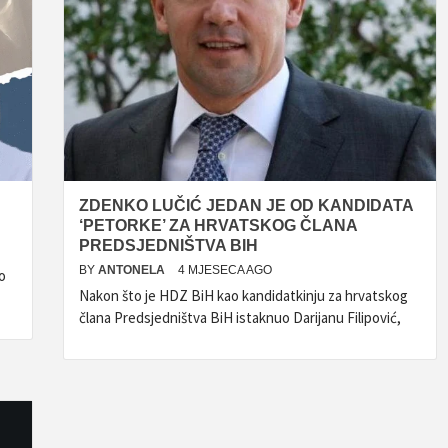
ZDENKO LUČIĆ JEDAN JE OD KANDIDATA
‘PETORKE’ ZA HRVATSKOG ČLANA
PREDSJEDNIŠTVA BIH
BY
ANTONELA
4 MJESECA AGO
o
Nakon što je HDZ BiH kao kandidatkinju za hrvatskog
člana Predsjedništva BiH istaknuo Darijanu Filipović,