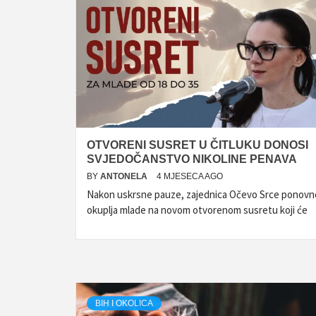
OTVORENI SUSRET U ČITLUKU DONOSI
SVJEDOČANSTVO NIKOLINE PENAVA
BY
ANTONELA
4 MJESECA AGO
Nakon uskrsne pauze, zajednica Očevo Srce ponovn
okuplja mlade na novom otvorenom susretu koji će
BIH I OKOLICA