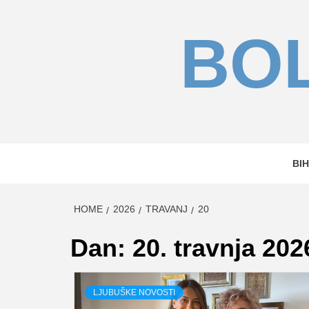
Skip
to
BOL
content
BIH
HOME
2026
TRAVANJ
20
Dan:
20. travnja 202
LJUBUŠKE NOVOSTI