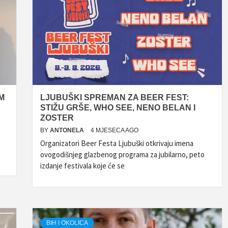
M
LJUBUŠKI SPREMAN ZA BEER FEST:
STIŽU GRŠE, WHO SEE, NENO BELAN I
ZOSTER
BY
ANTONELA
4 MJESECA AGO
Organizatori Beer Festa Ljubuški otkrivaju imena
ovogodišnjeg glazbenog programa za jubilarno, peto
izdanje festivala koje će se
BIH I OKOLICA