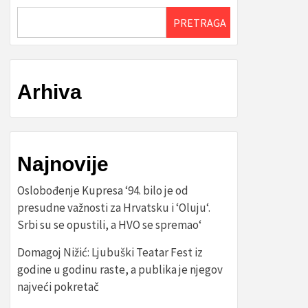
PRETRAGA
Arhiva
Najnovije
Oslobođenje Kupresa ‘94. bilo je od
presudne važnosti za Hrvatsku i ‘Oluju‘.
Srbi su se opustili, a HVO se spremao‘
Domagoj Nižić: Ljubuški Teatar Fest iz
godine u godinu raste, a publika je njegov
najveći pokretač