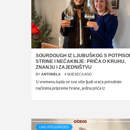
SOURDOUGH IZ LJUBUŠKOG S POTPISO
STRINE I NEĆAKINJE: PRIČA O KRUHU,
ZNANJU I ZAJEDNIŠTVU
BY
ANTONELA
4 MJESECA AGO
U vremenu kada se sve više ljudi vraća prirodnim
načinima pripreme hrane, jedna priča iz
UNCATEGORIZED