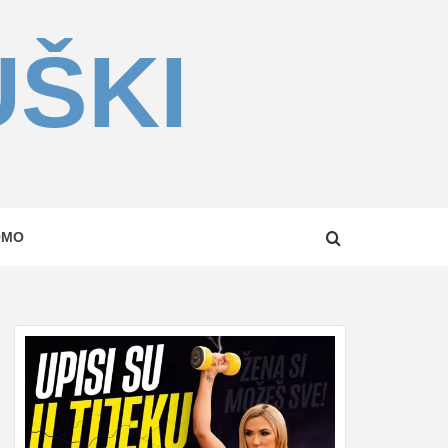
UŠKI
OMO