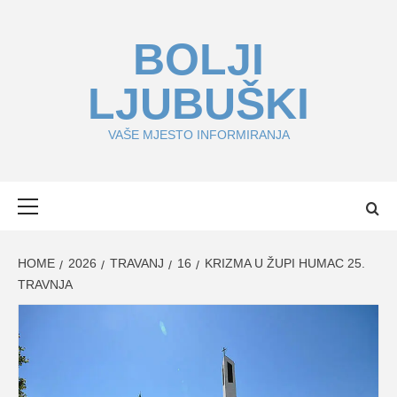
Skip
to
BOLJI
content
LJUBUŠKI
VAŠE MJESTO INFORMIRANJA
Primary
Menu
HOME
2026
TRAVANJ
16
KRIZMA U ŽUPI HUMAC 25.
TRAVNJA