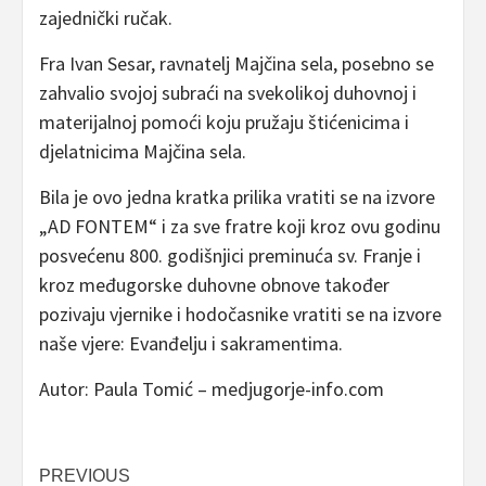
zajednički ručak.
Fra Ivan Sesar, ravnatelj Majčina sela, posebno se
zahvalio svojoj subraći na svekolikoj duhovnoj i
materijalnoj pomoći koju pružaju štićenicima i
djelatnicima Majčina sela.
Bila je ovo jedna kratka prilika vratiti se na izvore
„AD FONTEM“ i za sve fratre koji kroz ovu godinu
posvećenu 800. godišnjici preminuća sv. Franje i
kroz međugorske duhovne obnove također
pozivaju vjernike i hodočasnike vratiti se na izvore
naše vjere: Evanđelju i sakramentima.
Autor: Paula Tomić – medjugorje-info.com
Post
PREVIOUS