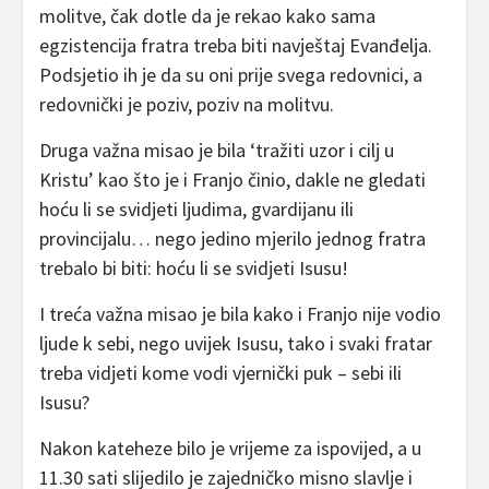
molitve, čak dotle da je rekao kako sama
egzistencija fratra treba biti navještaj Evanđelja.
Podsjetio ih je da su oni prije svega redovnici, a
redovnički je poziv, poziv na molitvu.
Druga važna misao je bila ‘tražiti uzor i cilj u
Kristu’ kao što je i Franjo činio, dakle ne gledati
hoću li se svidjeti ljudima, gvardijanu ili
provincijalu… nego jedino mjerilo jednog fratra
trebalo bi biti: hoću li se svidjeti Isusu!
I treća važna misao je bila kako i Franjo nije vodio
ljude k sebi, nego uvijek Isusu, tako i svaki fratar
treba vidjeti kome vodi vjernički puk – sebi ili
Isusu?
Nakon kateheze bilo je vrijeme za ispovijed, a u
11.30 sati slijedilo je zajedničko misno slavlje i