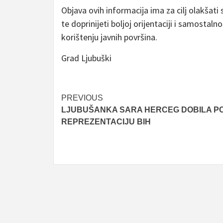
Objava ovih informacija ima za cilj olakšat
te doprinijeti boljoj orijentaciji i samosta
korištenju javnih površina.
Grad Ljubuški
Post
PREVIOUS
LJUBUŠANKA SARA HERCEG DOBILA PO
navigation
REPREZENTACIJU BIH