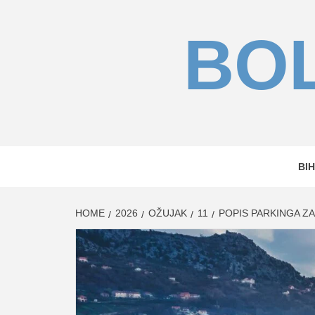
Skip
to
BOL
content
BIH
HOME
2026
OŽUJAK
11
POPIS PARKINGA Z