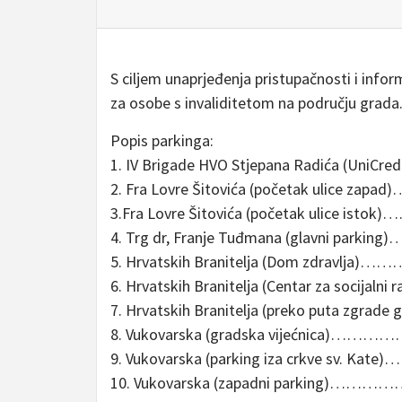
S ciljem unaprjeđenja pristupačnosti i inf
za osobe s invaliditetom na području grada
Popis parkinga:
1. IV Brigade HVO Stjepana Radića (U
2. Fra Lovre Šitovića (početak uli
3.Fra Lovre Šitovića (početak ulic
4. Trg dr, Franje Tuđmana (glavni
5. Hrvatskih Branitelja (Dom zdra
6. Hrvatskih Branitelja (Centar za soc
7. Hrvatskih Branitelja (preko puta zg
8. Vukovarska (gradska vijećnic
9. Vukovarska (parking iza crkve 
10. Vukovarska (zapadni parking