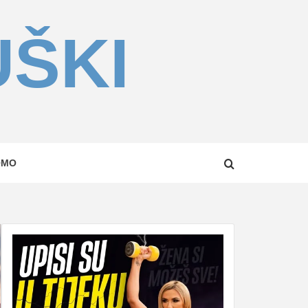
UŠKI
OMO