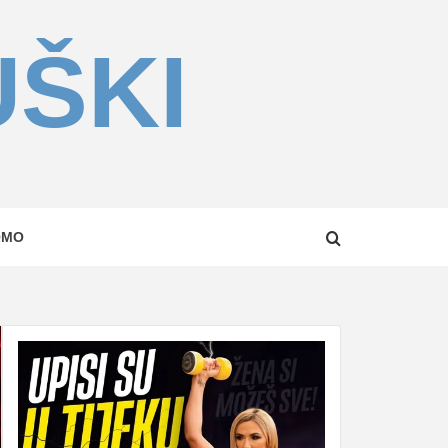
UŠKI
OMO