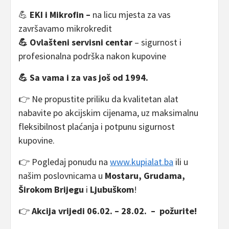
💪
EKI i Mikrofin –
na licu mjesta za vas
završavamo mikrokredit
💪
Ovlašteni servisni centar
– sigurnost i
profesionalna podrška nakon kupovine
💪
Sa vama i za vas još od 1994.
👉 Ne propustite priliku da kvalitetan alat
nabavite po akcijskim cijenama, uz maksimalnu
fleksibilnost plaćanja i potpunu sigurnost
kupovine.
👉 Pogledaj ponudu na
www.kupialat.ba
ili u
našim poslovnicama u
Mostaru, Grudama,
Širokom Brijegu
i
Ljubuškom
!
👉
Akcija vrijedi 06.02. – 28.02. – požurite!