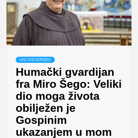
UNCATEGORIZED
Humački gvardijan
fra Miro Šego: Veliki
dio moga života
obilježen je
Gospinim
ukazanjem u mom