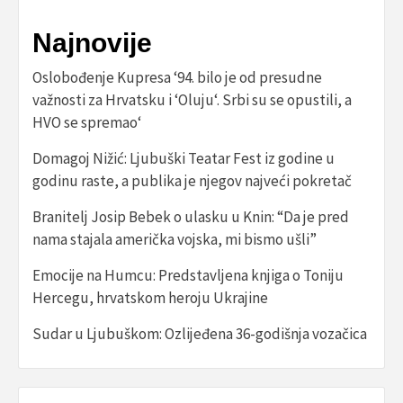
Najnovije
Oslobođenje Kupresa ‘94. bilo je od presudne
važnosti za Hrvatsku i ‘Oluju‘. Srbi su se opustili, a
HVO se spremao‘
Domagoj Nižić: Ljubuški Teatar Fest iz godine u
godinu raste, a publika je njegov najveći pokretač
Branitelj Josip Bebek o ulasku u Knin: “Da je pred
nama stajala američka vojska, mi bismo ušli”
Emocije na Humcu: Predstavljena knjiga o Toniju
Hercegu, hrvatskom heroju Ukrajine
Sudar u Ljubuškom: Ozlijeđena 36-godišnja vozačica