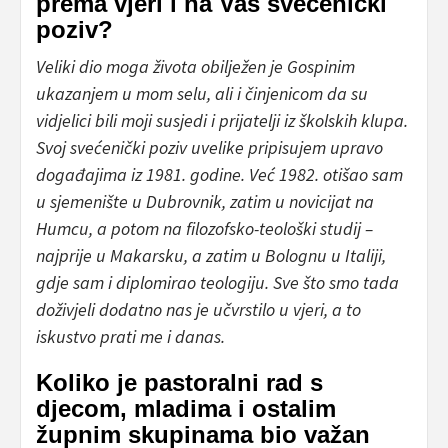
prema vjeri i na Vaš svećenički
poziv?
Veliki dio moga života obilježen je Gospinim
ukazanjem u mom selu, ali i činjenicom da su
vidjelici bili moji susjedi i prijatelji iz školskih klupa.
Svoj svećenički poziv uvelike pripisujem upravo
događajima iz 1981. godine. Već 1982. otišao sam
u sjemenište u Dubrovnik, zatim u novicijat na
Humcu, a potom na filozofsko-teološki studij –
najprije u Makarsku, a zatim u Bolognu u Italiji,
gdje sam i diplomirao teologiju. Sve što smo tada
doživjeli dodatno nas je učvrstilo u vjeri, a to
iskustvo prati me i danas.
Koliko je pastoralni rad s
djecom, mladima i ostalim
župnim skupinama bio važan