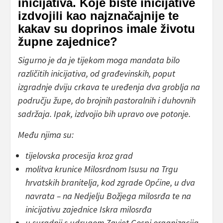
inicijativa. Koje biste inicijative
izdvojili kao najznačajnije te
kakav su doprinos imale životu
župne zajednice?
Sigurno je da je tijekom moga mandata bilo
različitih inicijativa, od građevinskih, poput
izgradnje dviju crkava te uređenja dva groblja na
području župe, do brojnih pastoralnih i duhovnih
sadržaja. Ipak, izdvojio bih upravo ove potonje.
Među njima su:
tijelovska procesija kroz grad
molitva krunice Milosrdnom Isusu na Trgu
hrvatskih branitelja, kod zgrade Općine, u dva
navrata – na Nedjelju Božjega milosrđa te na
inicijativu zajednice Iskra milosrđa
u suradnji s udrugom Zavjet Gospi organizacija