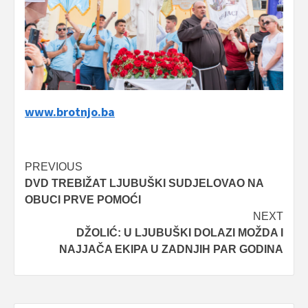
www.brotnjo.ba
Post
PREVIOUS
DVD TREBIŽAT LJUBUŠKI SUDJELOVAO NA
navigation
OBUCI PRVE POMOĆI
NEXT
DŽOLIĆ: U LJUBUŠKI DOLAZI MOŽDA I
NAJJAČA EKIPA U ZADNJIH PAR GODINA