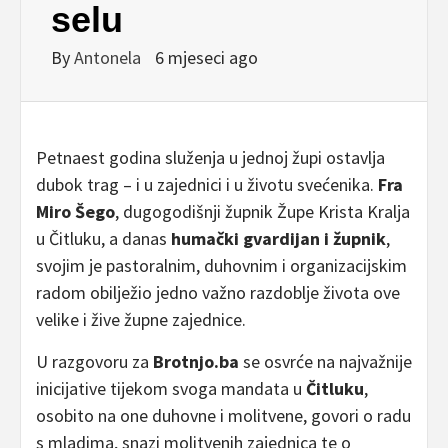
selu
By
Antonela
6 mjeseci ago
Petnaest godina služenja u jednoj župi ostavlja
dubok trag – i u zajednici i u životu svećenika.
Fra
Miro Šego
, dugogodišnji župnik Župe Krista Kralja
u Čitluku, a danas
humački gvardijan i župnik
,
svojim je pastoralnim, duhovnim i organizacijskim
radom obilježio jedno važno razdoblje života ove
velike i žive župne zajednice.
U razgovoru za
Brotnjo.ba
se osvrće na najvažnije
inicijative tijekom svoga mandata u
Čitluku
,
osobito na one duhovne i molitvene, govori o radu
s mladima, snazi molitvenih zajednica te o