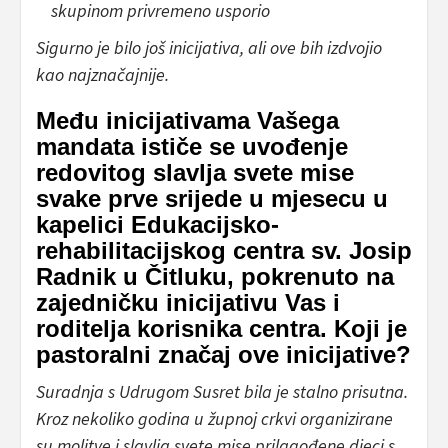
skupinom privremeno usporio
Sigurno je bilo još inicijativa, ali ove bih izdvojio
kao najznačajnije.
Među inicijativama Vašega
mandata ističe se uvođenje
redovitog slavlja svete mise
svake prve srijede u mjesecu u
kapelici Edukacijsko-
rehabilitacijskog centra sv. Josip
Radnik u Čitluku, pokrenuto na
zajedničku inicijativu Vas i
roditelja korisnika centra. Koji je
pastoralni značaj ove inicijative?
Suradnja s Udrugom Susret bila je stalno prisutna.
Kroz nekoliko godina u župnoj crkvi organizirane
su molitve i slavlja svete mise prilagođene djeci s