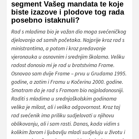
segment Vašeg mandata te koje
biste izazove i plodove tog rada
posebno istaknuli?
Rad s mladima bio je važan dio moga svećeničkog
djelovanja od samih početaka. Najprije kroz rad s
ministrantima, a potom i kroz predavanje
vjeronauka u osnovnim i srednjim školama. Veliku
radost donosio mi je rad u bratstvima Frame.
Osnovao sam dvije Frame – prvu u Grudama 1995.
godine, a zatim i Framu u Kočerinu 2000. godine.
Smatram da je rad s Framom bio najplodonosniji.
Raditi s mladima u srednjoškolskim godinama
velika je milost, ali i velika odgovornost. Kroz taj
rad svećenik ima priliku sudjelovati u njihovu
oblikovanju, ali i sam rasti. Danas, kada vidim s
kolikim žarom i ljubavlju mladi sudjeluju u životu i