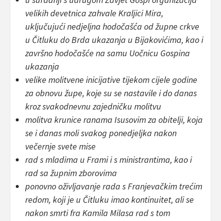
velikih devetnica zahvale Kraljici Mira,
uključujući nedjeljna hodočašća od župne crkve
u Čitluku do Brda ukazanja u Bijakovićima, kao i
završno hodočašće na samu Uočnicu Gospina
ukazanja
velike molitvene inicijative tijekom cijele godine
za obnovu župe, koje su se nastavile i do danas
kroz svakodnevnu zajedničku molitvu
molitva krunice ranama Isusovim za obitelji, koja
se i danas moli svakog ponedjeljka nakon
večernje svete mise
rad s mladima u Frami i s ministrantima, kao i
rad sa župnim zborovima
ponovno oživljavanje rada s Franjevačkim trećim
redom, koji je u Čitluku imao kontinuitet, ali se
nakon smrti fra Kamila Milasa rad s tom