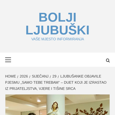
Skip
to
BOLJI
content
LJUBUŠKI
VAŠE MJESTO INFORMIRANJA
Primary
Menu
HOME
2026
SIJEČANJ
29
LJUBUŠANKE OBJAVILE
PJESMU „SAMO TEBE TREBAM“ – DUET KOJI JE IZRASTAO
IZ PRIJATELJSTVA, VJERE I TIŠINE SRCA