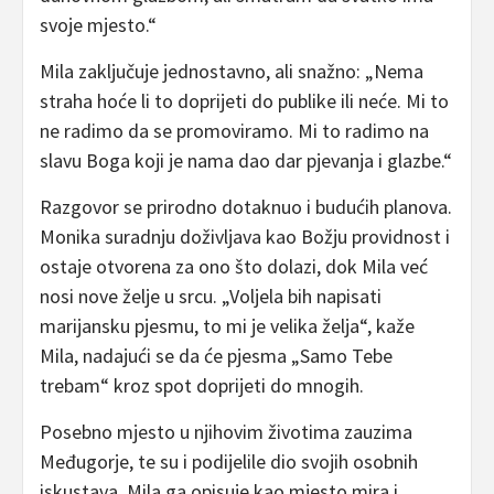
svoje mjesto.“
Mila zaključuje jednostavno, ali snažno: „Nema
straha hoće li to doprijeti do publike ili neće. Mi to
ne radimo da se promoviramo. Mi to radimo na
slavu Boga koji je nama dao dar pjevanja i glazbe.“
Razgovor se prirodno dotaknuo i budućih planova.
Monika suradnju doživljava kao Božju providnost i
ostaje otvorena za ono što dolazi, dok Mila već
nosi nove želje u srcu. „Voljela bih napisati
marijansku pjesmu, to mi je velika želja“, kaže
Mila, nadajući se da će pjesma „Samo Tebe
trebam“ kroz spot doprijeti do mnogih.
Posebno mjesto u njihovim životima zauzima
Međugorje, te su i podijelile dio svojih osobnih
iskustava. Mila ga opisuje kao mjesto mira i