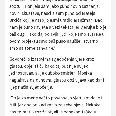
spotu. „Ponijela sam jako puno novih saznanja,
novih iskustava, naučila sam puno od Mateja
Brkića koji je našoj pjesmi uradio aranžman. Dao
nam je puno savjeta u vezi teksta jer vjerujte bio je
baš dug. Tako da, od svih ljudi koje smo susrele u
ovom projektu smo baš puno naučile i stvarno
smo na tome zahvalne.“
Govoreći o izazovima svjedočenja vjere kroz
glazbu, obje ističu kako taj put nije uvijek
jednostavan, ali je duboko smislen. Monika
naglašava da duhovnu glazbu doživljava kao dar i
lijep način svjedočenja.
„To je za mene nešto posebno, a vjerujem da je i
Mili, jer ona od kad znala za sebe pjeva. Nekako
nas to prati kroz život, ali je ponekad teško u