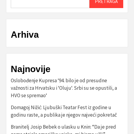
PRETRAGA
Arhiva
Najnovije
Oslobođenje Kupresa ‘94. bilo je od presudne
važnosti za Hrvatsku i ‘Oluju‘. Srbi su se opustili, a
HVO se spremao‘
Domagoj Nižić: Ljubuški Teatar Fest iz godine u
godinu raste, a publika je njegov najveći pokretač
Branitelj Josip Bebek o ulasku u Knin: “Da je pred