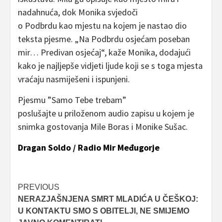
nadahnuća, dok Monika svjedoči
o Podbrdu kao mjestu na kojem je nastao dio
teksta pjesme. „Na Podbrdu osjećam poseban
mir… Predivan osjećaj“, kaže Monika, dodajući
kako je najljepše vidjeti ljude koji se s toga mjesta
vraćaju nasmiješeni i ispunjeni.
Pjesmu ”Samo Tebe trebam”
poslušajte u priloženom audio zapisu u kojem je
snimka gostovanja Mile Boras i Monike Sušac.
Dragan Soldo / Radio Mir Međugorje
Post
PREVIOUS
NERAZJAŠNJENA SMRT MLADIĆA U ČEŠKOJ:
navigation
U KONTAKTU SMO S OBITELJI, NE SMIJEMO