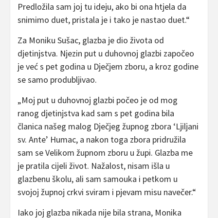
Predložila sam joj tu ideju, ako bi ona htjela da
snimimo duet, pristala je i tako je nastao duet.“
Za Moniku Sušac, glazba je dio života od
djetinjstva. Njezin put u duhovnoj glazbi započeo
je već s pet godina u Dječjem zboru, a kroz godine
se samo produbljivao.
„Moj put u duhovnoj glazbi počeo je od mog
ranog djetinjstva kad sam s pet godina bila
članica našeg malog Dječjeg župnog zbora ‘Ljiljani
sv. Ante’ Humac, a nakon toga zbora pridružila
sam se Velikom župnom zboru u župi. Glazba me
je pratila cijeli život. Nažalost, nisam išla u
glazbenu školu, ali sam samouka i petkom u
svojoj župnoj crkvi sviram i pjevam misu navečer.“
Iako joj glazba nikada nije bila strana, Monika