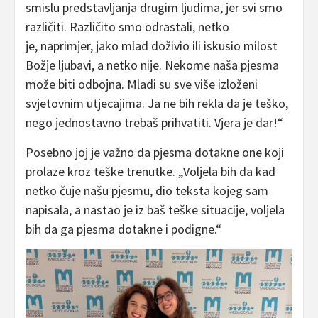
smislu predstavljanja drugim ljudima, jer svi smo
različiti. Različito smo odrastali, netko
je, naprimjer, jako mlad doživio ili iskusio milost
Božje ljubavi, a netko nije. Nekome naša pjesma
može biti odbojna. Mladi su sve više izloženi
svjetovnim utjecajima. Ja ne bih rekla da je teško,
nego jednostavno trebaš prihvatiti. Vjera je dar!“
Posebno joj je važno da pjesma dotakne one koji
prolaze kroz teške trenutke. „Voljela bih da kad
netko čuje našu pjesmu, dio teksta kojeg sam
napisala, a nastao je iz baš teške situacije, voljela
bih da ga pjesma dotakne i podigne.“