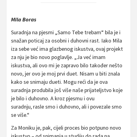
Mila Boras
Suradnja na pjesmi „Samo Tebe trebam“ bila je i
snažan poticaj za osobni i duhovni rast. Iako Mila
iza sebe već ima glazbenog iskustva, ovaj projekt
za nju je bio novo poglavlje. „Ja već imam
iskustva, ali ovo mi je zapravo bilo također nešto
novo, jer ovo je moj prvi duet. Nisam u biti znala
kako se snimaju dueti. Mogu reći da je ova
suradnja produbila još više naše prijateljstvo koje
je bilo i duhovno. A kroz pjesmu i ovu
suradnju, rasle smo i duhovno, ali i povezale smo
se više.“
Za Moniku je, pak, cijeli proces bio potpuno novo
iskustvo – od snimanja u studiju do rada na