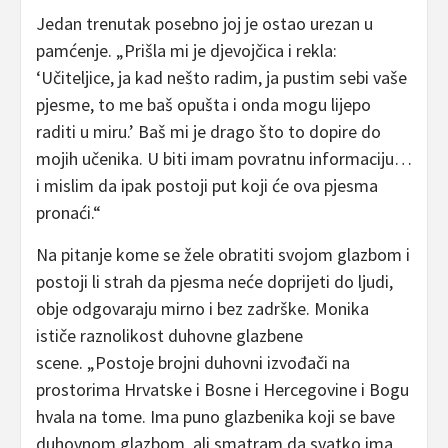
Jedan trenutak posebno joj je ostao urezan u
pamćenje. „Prišla mi je djevojčica i rekla:
‘Učiteljice, ja kad nešto radim, ja pustim sebi vaše
pjesme, to me baš opušta i onda mogu lijepo
raditi u miru.’ Baš mi je drago što to dopire do
mojih učenika. U biti imam povratnu informaciju…
i mislim da ipak postoji put koji će ova pjesma
pronaći.“
Na pitanje kome se žele obratiti svojom glazbom i
postoji li strah da pjesma neće doprijeti do ljudi,
obje odgovaraju mirno i bez zadrške. Monika
ističe raznolikost duhovne glazbene
scene. „Postoje brojni duhovni izvođači na
prostorima Hrvatske i Bosne i Hercegovine i Bogu
hvala na tome. Ima puno glazbenika koji se bave
duhovnom glazbom, ali smatram da svatko ima