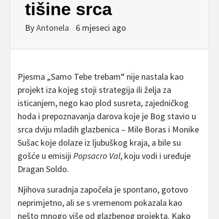
tišine srca
By
Antonela
6 mjeseci ago
Pjesma „Samo Tebe trebam“ nije nastala kao
projekt iza kojeg stoji strategija ili želja za
isticanjem, nego kao plod susreta, zajedničkog
hoda i prepoznavanja darova koje je Bog stavio u
srca dviju mladih glazbenica – Mile Boras i Monike
Sušac koje dolaze iz ljubuškog kraja, a bile su
gošće u emisiji
Popsacro Val
, koju vodi i uređuje
Dragan Soldo.
Njihova suradnja započela je spontano, gotovo
neprimjetno, ali se s vremenom pokazala kao
nešto mnogo više od glazbenog projekta. Kako