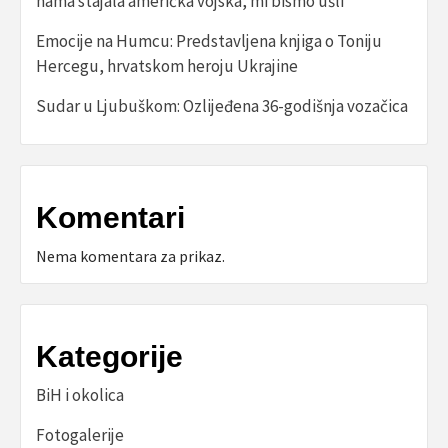
nama stajala američka vojska, mi bismo ušli”
Emocije na Humcu: Predstavljena knjiga o Toniju
Hercegu, hrvatskom heroju Ukrajine
Sudar u Ljubuškom: Ozlijeđena 36-godišnja vozačica
Komentari
Nema komentara za prikaz.
Kategorije
BiH i okolica
Fotogalerije