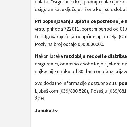
uplate. Osiguranici koji premiju uplaćuju z
osiguranika, uključujući i one koji su oslobo
Pri popunjavanju uplatnice potrebno je 
vrstu prihoda 722611, porezni period od 01.
te odgovarajuću šifru općine uplatitelja (Gru
Poziv na broj ostaje 0000000000.
Nakon isteka
razdoblja redovite distribu
osiguranici, odnosno osobe koje tijekom dist
najkasnije u roku od 30 dana od dana prijav
Sve dodatne informacije dostupne su u
pod
Ljubuškom (039/830 528), Posušju (039/681 
ŽZH.
Jabuka.tv