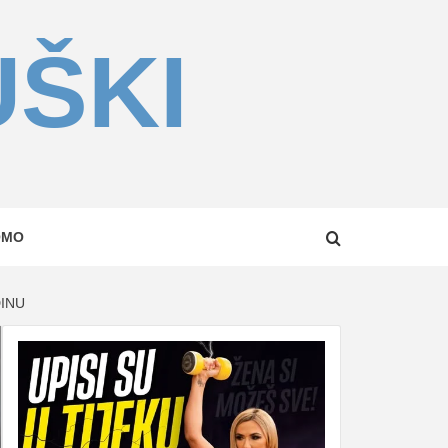
UŠKI
OMO
DINU