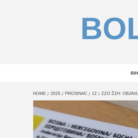
Skip
to
BOL
content
BIH
HOME
2025
PROSINAC
12
ZZO ŽZH: OBJAV