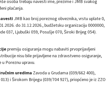
a više osoba trebaju navesti ime, prezime i JMB svakog
đeni plaćanja.
navesti
JMB kao broj poreznog obveznika, vrstu uplate 0,
01.2026. do 31.12.2026., budžetsku organizaciju 0000000,
de 037, Ljubuški 059, Posušje 070, Široki Brijeg 054).
cije
premiju osiguranja mogu nabaviti prvoprijavljeni
ribucije nisu bile prijavljene na zdravstveno osiguranje,
e u Poreznu upravu.
ručnim uredima
Zavoda u Grudama (039/662 400),
013) i Širokom Brijegu (039/704 927), priopćeno je iz ZZO