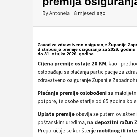
premija osiguranj
By
Antonela
8 mjeseci ago
Zavod za zdravstveno osiguranje Županije Zapa
distribucija premije osiguranja za 2026. godinu 
do 31. ožujka 2026. godine.
Cijena premije ostaje 20 KM
, kao i preth
oslobađaju se plaćanja participacije za zdr
zdravstveno osiguranje Županije Zapadnoh
Plaćanja premije oslobođeni su
maloljetni
potpore, te osobe starije od 65 godina koje
Uplata premije
obavlja se putem ovlašteni
poštanskim uredima,
na depozitni račun 
Preporučuje se korištenje
mobilnog ili int