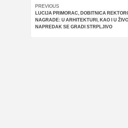
Post
PREVIOUS
LUCIJA PRIMORAC, DOBITNICA REKTOR
navigation
NAGRADE: U ARHITEKTURI, KAO I U ŽIV
NAPREDAK SE GRADI STRPLJIVO