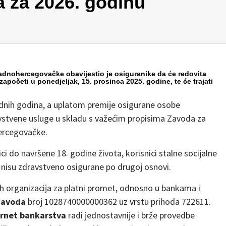
a za 2026. godinu
dnohercegovačke obavijestio je osiguranike da će redovita
započeti u ponedjeljak, 15. prosinca 2025. godine, te će trajati
odnih godina, a uplatom premije osigurane osobe
avstvene usluge u skladu s važećim propisima Zavoda za
ercegovačke.
ci do navršene 18. godine života, korisnici stalne socijalne
 nisu zdravstveno osigurane po drugoj osnovi.
h organizacija za platni promet, odnosno u bankama i
Zavoda
broj 1028740000000362 uz vrstu prihoda 722611.
ernet bankarstva
radi jednostavnije i brže provedbe