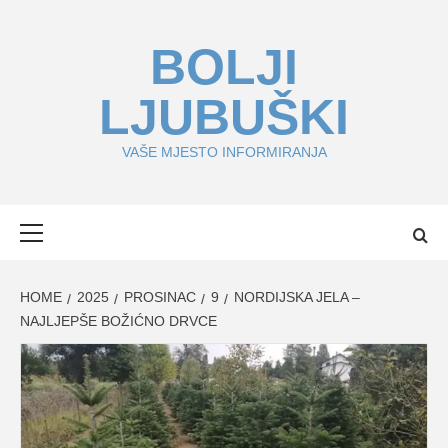
Skip
to
BOLJI
content
LJUBUŠKI
VAŠE MJESTO INFORMIRANJA
Primary
Menu
HOME
2025
PROSINAC
9
NORDIJSKA JELA –
NAJLJEPŠE BOŽIĆNO DRVCE