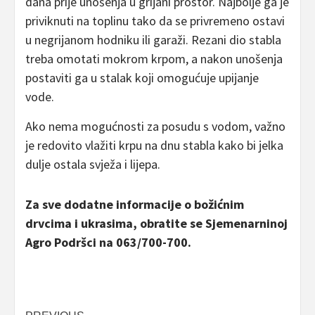
dana prije unošenja u grijani prostor. Najbolje ga je
priviknuti na toplinu tako da se privremeno ostavi
u negrijanom hodniku ili garaži. Rezani dio stabla
treba omotati mokrom krpom, a nakon unošenja
postaviti ga u stalak koji omogućuje upijanje
vode.
Ako nema mogućnosti za posudu s vodom, važno
je redovito vlažiti krpu na dnu stabla kako bi jelka
dulje ostala svježa i lijepa.
Za sve dodatne informacije o božićnim
drvcima i ukrasima, obratite se Sjemenarninoj
Agro Podršci na 063/700-700.