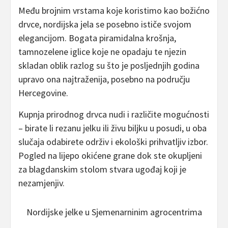
Među brojnim vrstama koje koristimo kao božićno
drvce, nordijska jela se posebno ističe svojom
elegancijom. Bogata piramidalna krošnja,
tamnozelene iglice koje ne opadaju te njezin
skladan oblik razlog su što je posljednjih godina
upravo ona najtraženija, posebno na području
Hercegovine.
Kupnja prirodnog drvca nudi i različite mogućnosti
– birate li rezanu jelku ili živu biljku u posudi, u oba
slučaja odabirete održiv i ekološki prihvatljiv izbor.
Pogled na lijepo okićene grane dok ste okupljeni
za blagdanskim stolom stvara ugođaj koji je
nezamjenjiv.
Nordijske jelke u Sjemenarninim agrocentrima