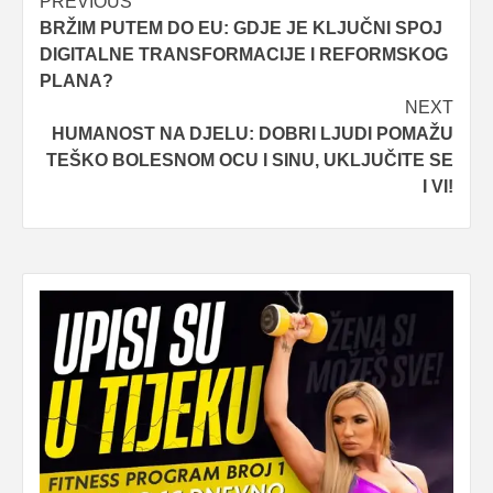
Post
PREVIOUS
BRŽIM PUTEM DO EU: GDJE JE KLJUČNI SPOJ
navigation
DIGITALNE TRANSFORMACIJE I REFORMSKOG
PLANA?
NEXT
HUMANOST NA DJELU: DOBRI LJUDI POMAŽU
TEŠKO BOLESNOM OCU I SINU, UKLJUČITE SE
I VI!