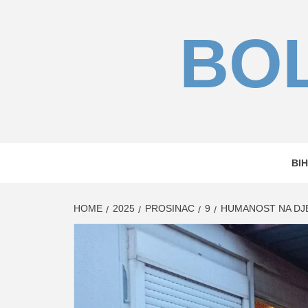
Skip
to
BOL
content
BIH
HOME
2025
PROSINAC
9
HUMANOST NA DJEL