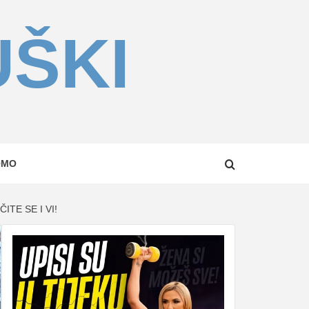
UŠKI
OMO
TE SE I VI!