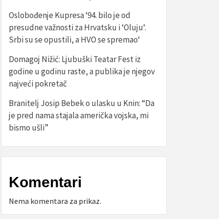
Oslobođenje Kupresa ‘94. bilo je od
presudne važnosti za Hrvatsku i ‘Oluju‘.
Srbi su se opustili, a HVO se spremao‘
Domagoj Nižić: Ljubuški Teatar Fest iz
godine u godinu raste, a publika je njegov
najveći pokretač
Branitelj Josip Bebek o ulasku u Knin: “Da
je pred nama stajala američka vojska, mi
bismo ušli”
Komentari
Nema komentara za prikaz.