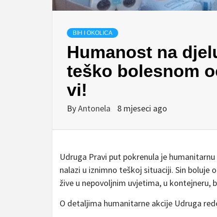
BIH I OKOLICA
Humanost na djelu
teško bolesnom ocu
vi!
By
Antonela
8 mjeseci ago
Udruga Pravi put pokrenula je humanitarnu ak
nalazi u iznimno teškoj situaciji. Sin boluje
žive u nepovoljnim uvjetima, u kontejneru, 
O detaljima humanitarne akcije Udruga redo