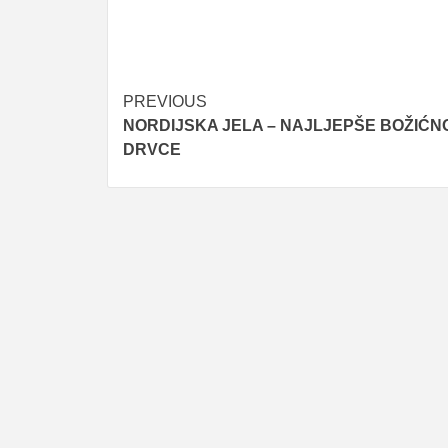
Post
PREVIOUS
NORDIJSKA JELA – NAJLJEPŠE BOŽIĆN
navigation
DRVCE