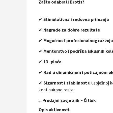
Zašto odabrati Brotis?
✔
Stimulativna i redovna primanja
✔
Nagrade za dobre rezultate
✔
Mogućnost profesionalnog razvoja
✔
Mentorstvo i podrška iskusnih ko
✔
13. plaća
✔
Rad u
dinamičnom i poticajnom o
✔
Sigurnost i stabilnost
u uspješnoj k
kontinuirano raste
Prodajni savjetnik – Čitluk
Opis aktivnosti: