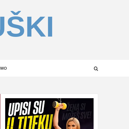
UŠKI
OMO