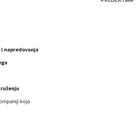
PROJEKTIMA
 i napredovanja
lega
kruženju
ompaniji koja