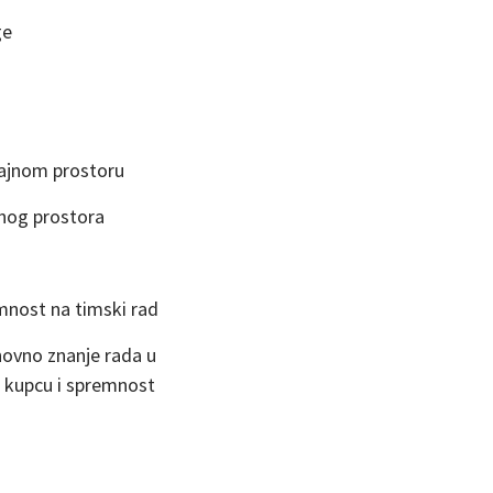
ge
odajnom prostoru
nog prostora
mnost na timski rad
snovno znanje rada u
a kupcu i spremnost