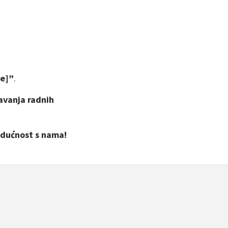
je]”
.
avanja radnih
budućnost s nama!