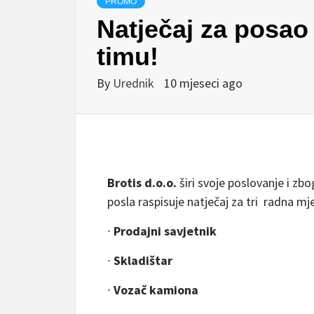
PROMO
Natječaj za posao 
timu!
By
Urednik
10 mjeseci ago
Brotis d.o.o.
širi svoje poslovanje i z
posla raspisuje natječaj za tri radna mj
∙
Prodajni savjetnik
∙
Skladištar
∙
Vozač kamiona