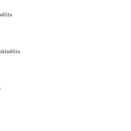
adišta
 skladišta
e