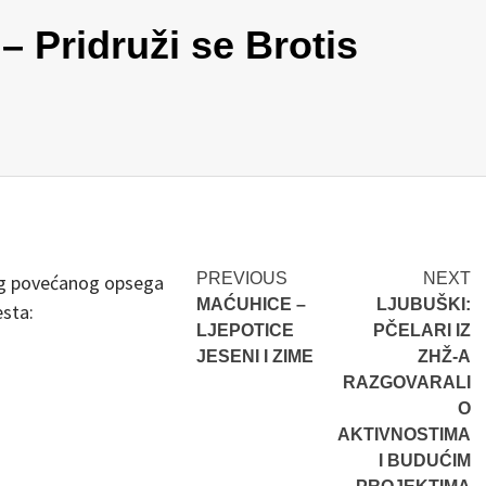
– Pridruži se Brotis
Post
PREVIOUS
NEXT
bog povećanog opsega
MAĆUHICE –
LJUBUŠKI:
esta:
navigation
LJEPOTICE
PČELARI IZ
JESENI I ZIME
ZHŽ-A
RAZGOVARALI
O
AKTIVNOSTIMA
I BUDUĆIM