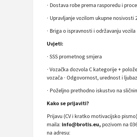
∙ Dostava robe prema rasporedu i proce
∙ Upravljanje vozilom ukupne nosivosti 2
∙ Briga o ispravnosti i održavanju vozila
Uvjeti:
∙ SSS prometnog smjera
∙ Vozačka dozvola C kategorije + polože
vozača ∙ Odgovornost, urednost i ljuba
∙ Poželjno prethodno iskustvo na sličn
Kako se prijaviti?
Prijavu (CV i kratko motivacijsko pismo
maila:
info@brotis.eu
,
pozivom na 036
na adresu: