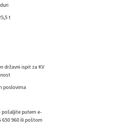
duri
5,5 t
n državni ispit za KV
znost
im poslovima
) pošaljite putem e-
 650 960 ili poštom