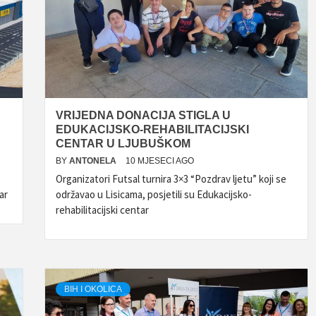
VRIJEDNA DONACIJA STIGLA U
EDUKACIJSKO-REHABILITACIJSKI
CENTAR U LJUBUŠKOM
BY
ANTONELA
10 MJESECI AGO
Organizatori Futsal turnira 3×3 “Pozdrav ljetu” koji se
ar
održavao u Lisicama, posjetili su Edukacijsko-
rehabilitacijski centar
BIH I OKOLICA