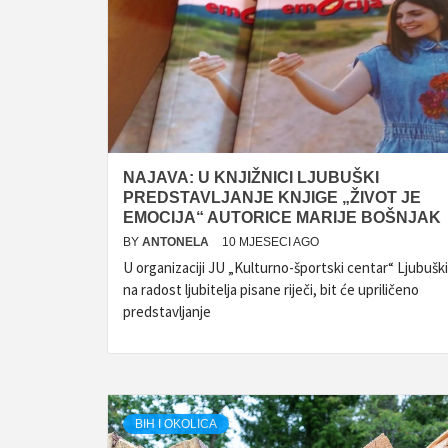
NAJAVA: U KNJIŽNICI LJUBUŠKI
PREDSTAVLJANJE KNJIGE „ŽIVOT JE
EMOCIJA“ AUTORICE MARIJE BOŠNJAK
BY
ANTONELA
10 MJESECI AGO
U organizaciji JU „Kulturno-športski centar“ Ljubuški
na radost ljubitelja pisane riječi, bit će upriličeno
predstavljanje
BIH I OKOLICA