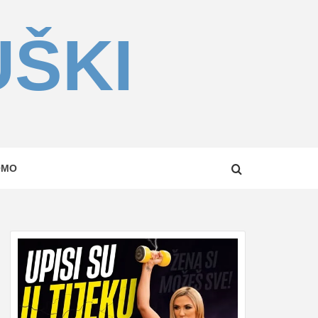
UŠKI
OMO