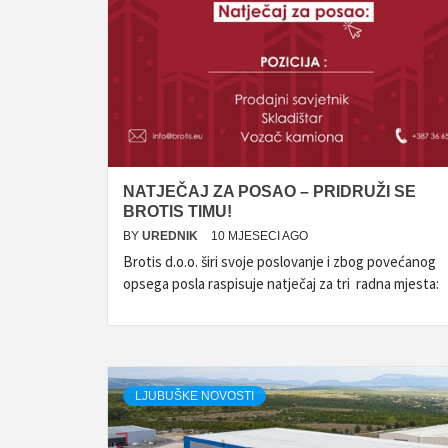
NATJEČAJ ZA POSAO – PRIDRUŽI SE
BROTIS TIMU!
BY
UREDNIK
10 MJESECI AGO
Brotis d.o.o. širi svoje poslovanje i zbog povećanog
opsega posla raspisuje natječaj za tri radna mjesta:
LJUBUŠKE NOVOSTI