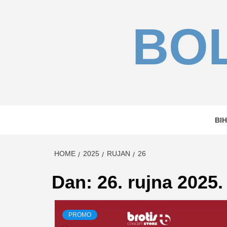
Skip
to
BOL
content
BIH
HOME
2025
RUJAN
26
Dan:
26. rujna 2025.
PROMO