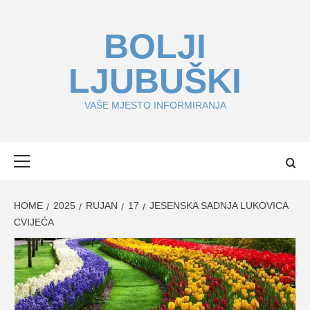
Skip
to
BOLJI
content
LJUBUŠKI
VAŠE MJESTO INFORMIRANJA
Primary
Menu
HOME
2025
RUJAN
17
JESENSKA SADNJA LUKOVICA
CVIJEĆA