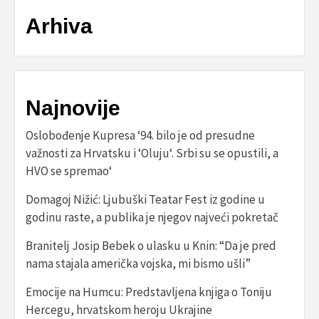
Arhiva
Najnovije
Oslobođenje Kupresa ‘94. bilo je od presudne
važnosti za Hrvatsku i ‘Oluju‘. Srbi su se opustili, a
HVO se spremao‘
Domagoj Nižić: Ljubuški Teatar Fest iz godine u
godinu raste, a publika je njegov najveći pokretač
Branitelj Josip Bebek o ulasku u Knin: “Da je pred
nama stajala američka vojska, mi bismo ušli”
Emocije na Humcu: Predstavljena knjiga o Toniju
Hercegu, hrvatskom heroju Ukrajine