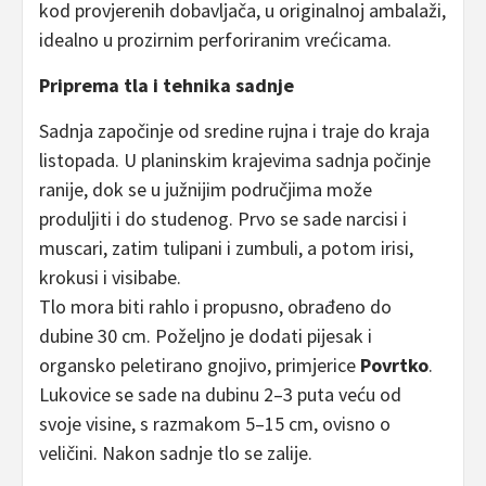
kod provjerenih dobavljača, u originalnoj ambalaži,
idealno u prozirnim perforiranim vrećicama.
Priprema tla i tehnika sadnje
Sadnja započinje od sredine rujna i traje do kraja
listopada. U planinskim krajevima sadnja počinje
ranije, dok se u južnijim područjima može
produljiti i do studenog. Prvo se sade narcisi i
muscari, zatim tulipani i zumbuli, a potom irisi,
krokusi i visibabe.
Tlo mora biti rahlo i propusno, obrađeno do
dubine 30 cm. Poželjno je dodati pijesak i
organsko peletirano gnojivo, primjerice
Povrtko
.
Lukovice se sade na dubinu 2–3 puta veću od
svoje visine, s razmakom 5–15 cm, ovisno o
veličini. Nakon sadnje tlo se zalije.