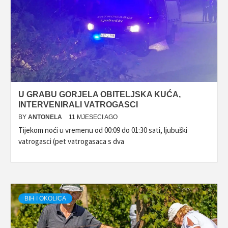
U GRABU GORJELA OBITELJSKA KUĆA,
INTERVENIRALI VATROGASCI
BY
ANTONELA
11 MJESECI AGO
Tijekom noći u vremenu od 00:09 do 01:30 sati, ljubuški
vatrogasci (pet vatrogasaca s dva
BIH I OKOLICA