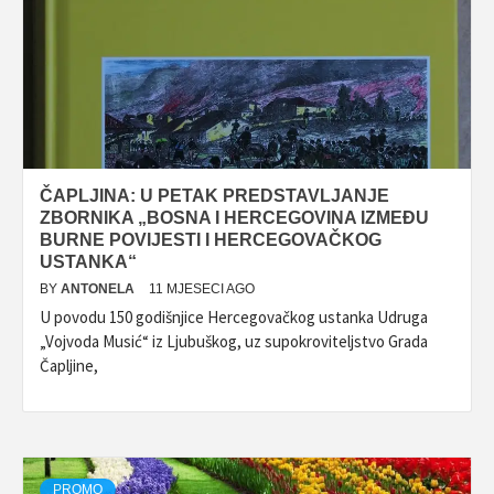
ČAPLJINA: U PETAK PREDSTAVLJANJE
ZBORNIKA „BOSNA I HERCEGOVINA IZMEĐU
BURNE POVIJESTI I HERCEGOVAČKOG
USTANKA“
BY
ANTONELA
11 MJESECI AGO
U povodu 150 godišnjice Hercegovačkog ustanka Udruga
„Vojvoda Musić“ iz Ljubuškog, uz supokroviteljstvo Grada
Čapljine,
PROMO