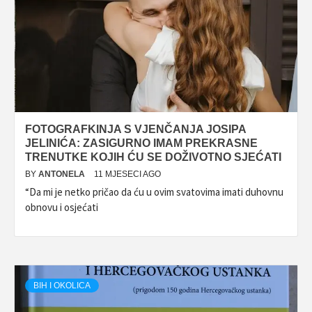
FOTOGRAFKINJA S VJENČANJA JOSIPA
JELINIĆA: ZASIGURNO IMAM PREKRASNE
TRENUTKE KOJIH ĆU SE DOŽIVOTNO SJEĆATI
BY
ANTONELA
11 MJESECI AGO
“Da mi je netko pričao da ću u ovim svatovima imati duhovnu
obnovu i osjećati
BIH I OKOLICA