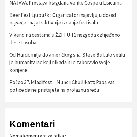
NAJAVA: Proslava blagdana Velike Gospe u Lisicama
Beer Fest Ljubuški: Organizatori najavljuju dosad
najveće i najatraktivnije izdanje festivala
Vikend na cestama u ŽZH: U 11 nezgoda ozlijeđeno
deset osoba
Od Hardomilja do američkog sna: Steve Bubalo veliki
je humanitarac koji nikada nije zaboravio svoje
korijene
Počeo 37. Mladifest – Nuncij Chullikatt: Papa vas
potiče da ne pristajete na prolaznu sreću
Komentari
Nema komentara za prikaz.