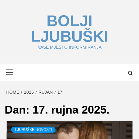
Skip
to
BOLJI
content
LJUBUŠKI
VAŠE MJESTO INFORMIRANJA
Primary
Menu
HOME
2025
RUJAN
17
Dan:
17. rujna 2025.
LJUBUŠKE NOVOSTI