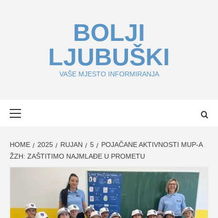
Skip
to
BOLJI
content
LJUBUŠKI
VAŠE MJESTO INFORMIRANJA
Primary
Menu
HOME
2025
RUJAN
5
POJAČANE AKTIVNOSTI MUP-A
ŽZH: ZAŠTITIMO NAJMLAĐE U PROMETU