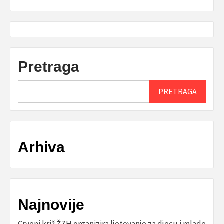
Pretraga
PRETRAGA
Arhiva
Najnovije
Crveni križ ŽZH organizira ljetovanje za djecu i mlade