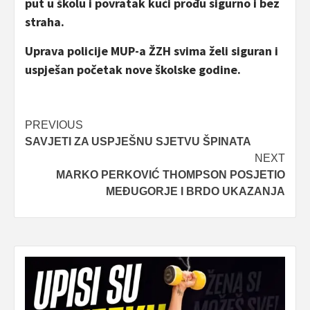
put u školu i povratak kući prođu sigurno i bez
straha.
Uprava policije MUP-a ŽZH svima želi siguran i
uspješan početak nove školske godine.
Post
PREVIOUS
SAVJETI ZA USPJEŠNU SJETVU ŠPINATA
navigation
NEXT
MARKO PERKOVIĆ THOMPSON POSJETIO
MEĐUGORJE I BRDO UKAZANJA