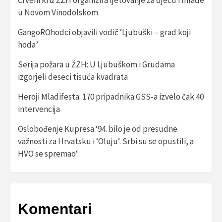
u Novom Vinodolskom
GangoROhodci objavili vodič ‘Ljubuški – grad koji
hoda’
Serija požara u ŽZH: U Ljubuškom i Grudama
izgorjeli deseci tisuća kvadrata
Heroji Mladifesta: 170 pripadnika GSS-a izvelo čak 40
intervencija
Oslobođenje Kupresa ‘94. bilo je od presudne
važnosti za Hrvatsku i ‘Oluju‘. Srbi su se opustili, a
HVO se spremao‘
Komentari