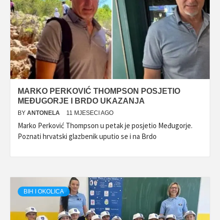
MARKO PERKOVIĆ THOMPSON POSJETIO
MEĐUGORJE I BRDO UKAZANJA
BY
ANTONELA
11 MJESECI AGO
Marko Perković Thompson u petak je posjetio Međugorje.
Poznati hrvatski glazbenik uputio se i na Brdo
BIH I OKOLICA