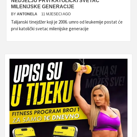
NEDJELJU PRVI KATOLIČKI SVETAC
MILENIJSKE GENERACIJE
BY
ANTONELA
11 MJESECI AGO
Talijanski tinejdžer koji je 2006. umro od leukemije postat će
prvi katolički svetac milenijske generacije