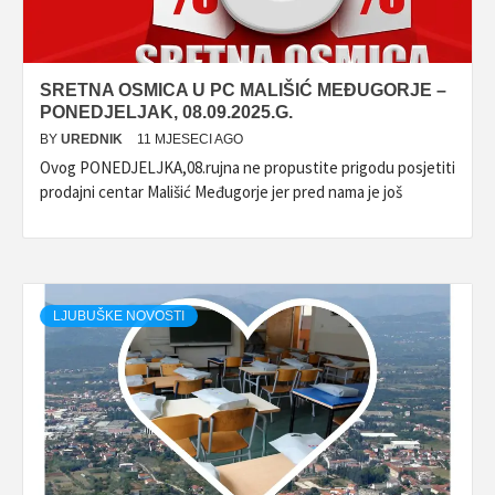
SRETNA OSMICA U PC MALIŠIĆ MEĐUGORJE –
PONEDJELJAK, 08.09.2025.G.
BY
UREDNIK
11 MJESECI AGO
Ovog PONEDJELJKA,08.rujna ne propustite prigodu posjetiti
prodajni centar Mališić Međugorje jer pred nama je još
LJUBUŠKE NOVOSTI