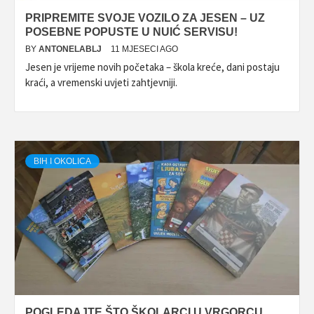
PRIPREMITE SVOJE VOZILO ZA JESEN – UZ
POSEBNE POPUSTE U NUIĆ SERVISU!
BY
ANTONELABLJ
11 MJESECI AGO
Jesen je vrijeme novih početaka – škola kreće, dani postaju
kraći, a vremenski uvjeti zahtjevniji.
BIH I OKOLICA
POGLEDAJTE ŠTO ŠKOLARCI U VRGORCU