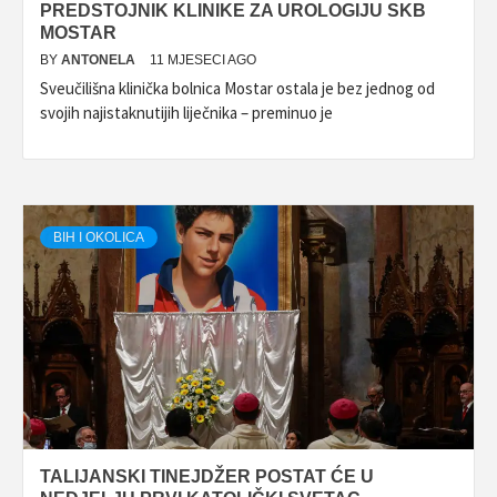
PREDSTOJNIK KLINIKE ZA UROLOGIJU SKB
MOSTAR
BY
ANTONELA
11 MJESECI AGO
Sveučilišna klinička bolnica Mostar ostala je bez jednog od
svojih najistaknutijih liječnika – preminuo je
BIH I OKOLICA
TALIJANSKI TINEJDŽER POSTAT ĆE U