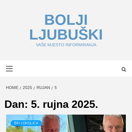
Skip
to
BOLJI
content
LJUBUŠKI
VAŠE MJESTO INFORMIRANJA
Primary
Menu
HOME
2025
RUJAN
5
Dan:
5. rujna 2025.
BIH I OKOLICA