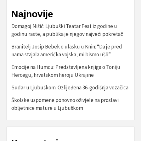
Najnovije
Domagoj Nižić: Ljubuški Teatar Fest iz godine u
godinu raste, a publika je njegov najveći pokretač
Branitelj Josip Bebek o ulasku u Knin: “Da je pred
nama stajala američka vojska, mi bismo ušli”
Emocije na Humcu: Predstavljena knjiga o Toniju
Hercegu, hrvatskom heroju Ukrajine
Sudar u Ljubuškom: Ozlijeđena 36-godišnja vozačica
Školske uspomene ponovno oživjele na proslavi
obljetnice mature u Ljubuškom