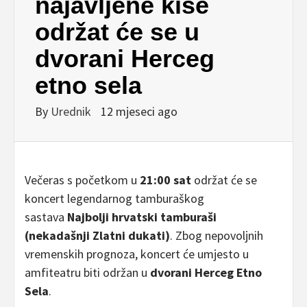
najavljene kiše
održat će se u
dvorani Herceg
etno sela
By
Urednik
12 mjeseci ago
Večeras s početkom u
21:00 sat
održat će se
koncert legendarnog tamburaškog
sastava
Najbolji hrvatski tamburaši
(nekadašnji Zlatni dukati)
. Zbog nepovoljnih
vremenskih prognoza, koncert će umjesto u
amfiteatru biti održan u
dvorani Herceg Etno
Sela
.