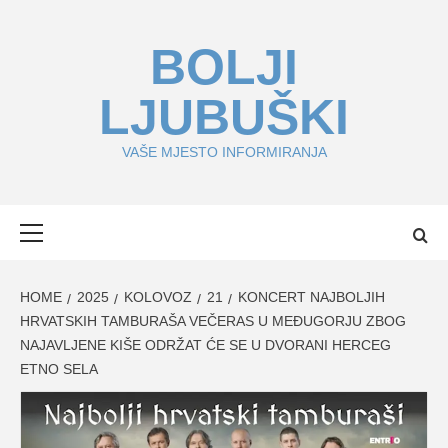
Skip
to
BOLJI
content
LJUBUŠKI
VAŠE MJESTO INFORMIRANJA
Primary
Menu
HOME
2025
KOLOVOZ
21
KONCERT NAJBOLJIH
HRVATSKIH TAMBURAŠA VEČERAS U MEĐUGORJU ZBOG
NAJAVLJENE KIŠE ODRŽAT ĆE SE U DVORANI HERCEG
ETNO SELA