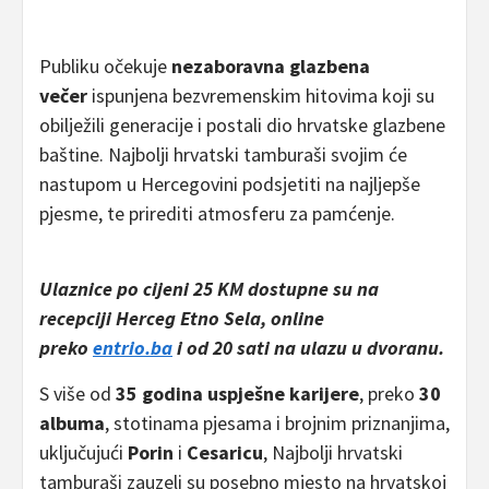
Publiku očekuje
nezaboravna glazbena
večer
ispunjena bezvremenskim hitovima koji su
obilježili generacije i postali dio hrvatske glazbene
baštine. Najbolji hrvatski tamburaši svojim će
nastupom u Hercegovini podsjetiti na najljepše
pjesme, te prirediti atmosferu za pamćenje.
Ulaznice
po cijeni 25 KM
dostupne
su
na
recepciji Herceg Etno
Sela,
online
preko
entrio.ba
i od 20 sati na ulazu u dvoranu.
S više od
35 godina uspješne karijere
, preko
30
albuma
, stotinama pjesama i brojnim priznanjima,
uključujući
Porin
i
Cesaricu
, Najbolji hrvatski
tamburaši zauzeli su posebno mjesto na hrvatskoj