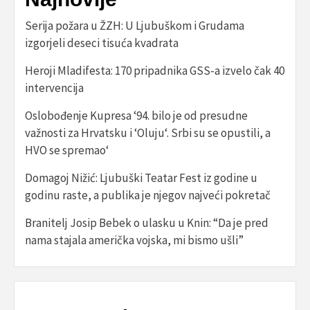
Serija požara u ŽZH: U Ljubuškom i Grudama
izgorjeli deseci tisuća kvadrata
Heroji Mladifesta: 170 pripadnika GSS-a izvelo čak 40
intervencija
Oslobođenje Kupresa ‘94. bilo je od presudne
važnosti za Hrvatsku i ‘Oluju‘. Srbi su se opustili, a
HVO se spremao‘
Domagoj Nižić: Ljubuški Teatar Fest iz godine u
godinu raste, a publika je njegov najveći pokretač
Branitelj Josip Bebek o ulasku u Knin: “Da je pred
nama stajala američka vojska, mi bismo ušli”