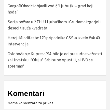
GangoROhodci objavili vodič ‘Ljubuški – grad koji
hoda’
Serija požara u ŽZH: U Ljubuškom i Grudama izgorjeli
deseci tisuća kvadrata
Heroji Mladifesta: 170 pripadnika GSS-a izvelo čak 40
intervencija
Oslobođenje Kupresa ‘94. bilo je od presudne važnosti
za Hrvatsku i ‘Oluju‘. Srbi su se opustili, a HVO se
spremao‘
Komentari
Nema komentara za prikaz.