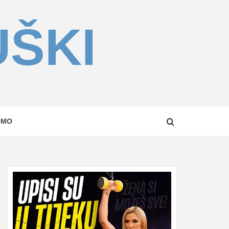
UŠKI
OMO