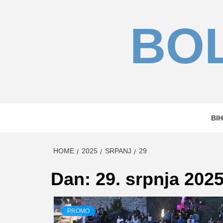
Skip
to
BOL
content
BIH
HOME
2025
SRPANJ
29
Dan:
29. srpnja 2025
PROMO