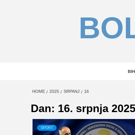
Skip
to
BOL
content
BIH
HOME
2025
SRPANJ
16
Dan:
16. srpnja 2025
SPORT