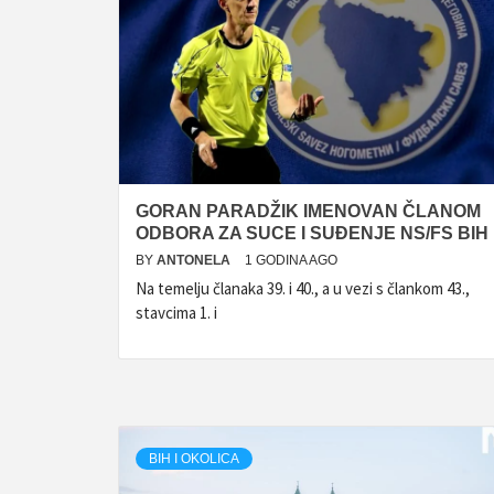
GORAN PARADŽIK IMENOVAN ČLANOM
ODBORA ZA SUCE I SUĐENJE NS/FS BIH
BY
ANTONELA
1 GODINA AGO
Na temelju članaka 39. i 40., a u vezi s člankom 43.,
stavcima 1. i
BIH I OKOLICA