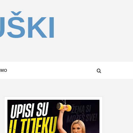
UŠKI
OMO