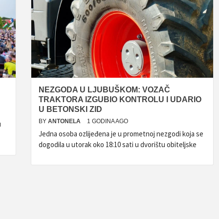
NEZGODA U LJUBUŠKOM: VOZAČ
TRAKTORA IZGUBIO KONTROLU I UDARIO
U BETONSKI ZID
BY
ANTONELA
1 GODINA AGO
u
Jedna osoba ozlijeđena je u prometnoj nezgodi koja se
dogodila u utorak oko 18:10 sati u dvorištu obiteljske