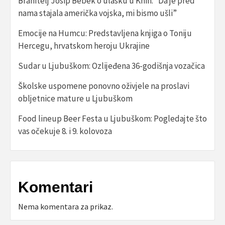
Branitelj Josip Bebek o ulasku u Knin: “Da je pred
nama stajala američka vojska, mi bismo ušli”
Emocije na Humcu: Predstavljena knjiga o Toniju
Hercegu, hrvatskom heroju Ukrajine
Sudar u Ljubuškom: Ozlijeđena 36-godišnja vozačica
Školske uspomene ponovno oživjele na proslavi
obljetnice mature u Ljubuškom
Food lineup Beer Festa u Ljubuškom: Pogledajte što
vas očekuje 8. i 9. kolovoza
Komentari
Nema komentara za prikaz.