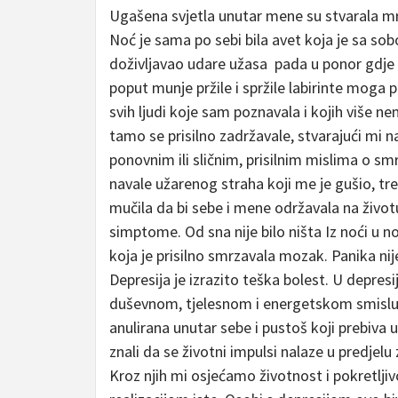
Ugašena svjetla unutar mene su stvarala mr
Noć je sama po sebi bila avet koja je sa so
doživljavao udare užasa pada u ponor gdje s
poput munje pržile i spržile labirinte mog
svih ljudi koje sam poznavala i kojih više n
tamo se prisilno zadržavale, stvarajući mi na
ponovnim ili sličnim, prisilnim mislima o sm
navale užarenog straha koji me je gušio, tre
mučila da bi sebe i mene održavala na život
simptome. Od sna nije bilo ništa Iz noći u n
koja je prisilno smrzavala mozak. Panika nij
Depresija je izrazito teška bolest. U depre
duševnom, tjelesnom i energetskom smislu. 
anulirana unutar sebe i pustoš koji prebiva u
znali da se životni impulsi nalaze u predjelu 
Kroz njih mi osjećamo životnost i pokretljivo