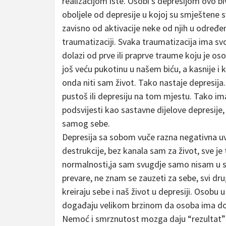
realizacijom iste. Osobi s depresijom ovo b
oboljele od depresije u kojoj su smještene s
zavisno od aktivacije neke od njih u određ
traumatizaciji. Svaka traumatizacija ima sv
dolazi od prve ili praprve traume koju je osoba
još veću pukotinu u našem biću, a kasnije i 
onda niti sam život. Tako nastaje depresij
pustoš ili depresiju na tom mjestu. Tako i
podsvijesti kao sastavne dijelove depresije, 
samog sebe.
Depresija sa sobom vuče razna negativna uvj
destrukcije, bez kanala sam za život, sve je
normalnosti,ja sam svugdje samo nisam u s
prevare, ne znam se zauzeti za sebe, svi drug
kreiraju sebe i naš život u depresiji. Osobu u
događaju velikom brzinom da osoba ima doja
Nemoć i smrznutost mozga daju “rezultat”p