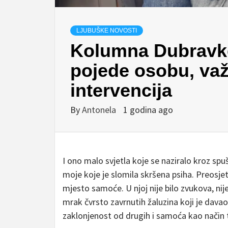
LJUBUŠKE NOVOSTI
Kolumna Dubravke
pojede osobu, važ
intervencija
By
Antonela
1 godina ago
I ono malo svjetla koje se naziralo kroz spu
moje koje je slomila skršena psiha. Preosjet
mjesto samoće. U njoj nije bilo zvukova, nije b
mrak čvrsto zavrnutih žaluzina koji je davao
zaklonjenost od drugih i samoća kao način t