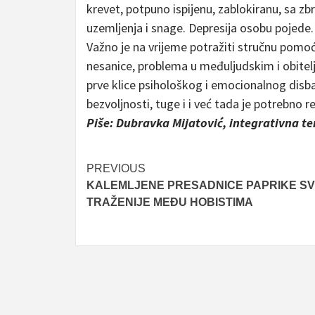
krevet, potpuno ispijenu, zablokiranu, sa
uzemljenja i snage. Depresija osobu pojede.
Važno je na vrijeme potražiti stručnu pomo
nesanice, problema u međuljudskim i obitel
prve klice psihološkog i emocionalnog disba
bezvoljnosti, tuge i i već tada je potrebno re
Piše: Dubravka Mijatović, integrativna t
Post
PREVIOUS
KALEMLJENE PRESADNICE PAPRIKE S
navigation
TRAŽENIJE MEĐU HOBISTIMA