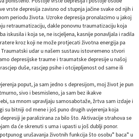
iva poništeno. Postoje vrste depresija i postoje osobe
ve vrste depresija zavisno od stupnja jačine svake od njih i
enom periodu života. Uzroke depresija pronalazimo u jakoj
oju retraumatizaciju, dakle ponovnu traumatizaciju koja
 iskusila i koja se, ne iscjeljena, kasnije ponavljala i radila
kratere kroz koji ne može protjecati životna energija pa
a. Traumatski udar u našem sustavu istovremeno stvori
mamo depresijske traume i traumatske depresije u našoj
rascjep duše, rascjep psihe i otcijepljenost od same ili
erenja poput, ja sam jedno s depresijom, moj život je pun
 tmurno, sivo i besmisleno, ja sam bez ikakve
ebi, sa mnom upravljaju samosabotaže, žrtva sam izdaje i
i su bitniji od mene i još puno drugih uvjerenja koja
 depresiji je paralizirana za bilo što. Aktivacije strahova se
m da će skrenuti s uma i upasti u još dublji ponor.
otpunog urušavanja životnih funkcija što osobu” baca” u