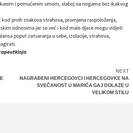
 zbrkanim i pomućenim umom, slaboj na nogama bez ikakvog
ć kod prvih znakova strahova, promjena raspoloženja,
jskim odnosima jer se već i kod male djece mogu vidjeti
lansa poput zatvaranja u sebe, izolacije, strahova,
agirati.
erapeutkinja
NEXT
VE
NAGRAĐENI HERCEGOVCI I HERCEGOVKE NA
SVEČANOST U MARIĆA GAJ DOLAZE U
VELIKOM STILU