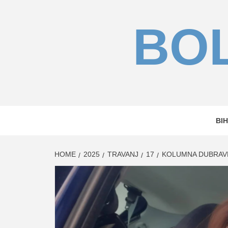
Skip
to
BOL
content
BIH
HOME
2025
TRAVANJ
17
KOLUMNA DUBRAVK