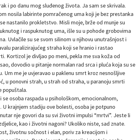
ak i po danu mog sluđenog života. Ja sam se skrivala.
bom nosila labirinte pomračenog uma koji je bez prestanka
e nastanilo prokletstvo. Misli moje, brže od munje su
a puknutog i raspuknutog uma, išle su u pohode grobovima
ema. Uvlačile su se svom silinom u njihovu unutrašnjost i
valu paralizirajućeg straha koji se hranio i rastao
rti. Kortizol je divljao po meni, pekla me sva koža od
sao, dovodio u pitanje normalan rad srca i pluća koja su se
u. Um me je uvjeravao u paklenu smrt kroz nesnošljive
oć, u ponovni strah, u strah od straha, u paranoju smrti
e popuštala.
siji se osoba raspada u psihološkom, emocionalnom,
U krajnjem stadiju ove bolesti, osoba je potpuno
nutar nje govori da su svi životni impulsi “mrtvi”. Jeste li
zdjelice, kao i životni nagoni? Ukoliko niste, sad znate.
st, životnu sočnost i elan, poriv za kreacijom i