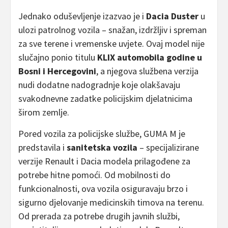
Jednako oduševljenje izazvao je i
Dacia Duster
u
ulozi patrolnog vozila – snažan, izdržljiv i spreman
za sve terene i vremenske uvjete. Ovaj model nije
slučajno ponio titulu
KLIX automobila godine u
Bosni i Hercegovini
, a njegova službena verzija
nudi dodatne nadogradnje koje olakšavaju
svakodnevne zadatke policijskim djelatnicima
širom zemlje.
Pored vozila za policijske službe, GUMA M je
predstavila i
sanitetska vozila
– specijalizirane
verzije Renault i Dacia modela prilagođene za
potrebe hitne pomoći. Od mobilnosti do
funkcionalnosti, ova vozila osiguravaju brzo i
sigurno djelovanje medicinskih timova na terenu.
Od prerada za potrebe drugih javnih službi,