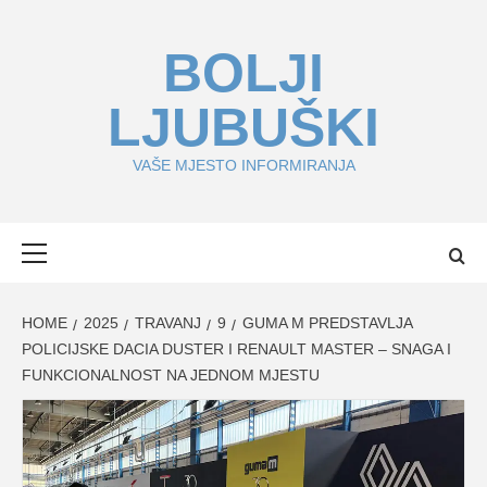
Skip
to
BOLJI
content
LJUBUŠKI
VAŠE MJESTO INFORMIRANJA
Primary
Menu
HOME
2025
TRAVANJ
9
GUMA M PREDSTAVLJA
POLICIJSKE DACIA DUSTER I RENAULT MASTER – SNAGA I
FUNKCIONALNOST NA JEDNOM MJESTU