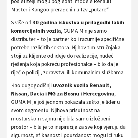
posjetitelji mogu pogledati modele Renault
Master i Kangoo prerađenih u tzv „putare“.
S više od
30 godina iskustva u prilagodbi lakih
komercijalnih vozila
, GUMA M nije samo
distributer – to je partner koji razumije specifične
potrebe različitih sektora. Njihov tim stručnjaka
stoji uz klijente od ideje do realizacije, nudeći
rješenja koja pokreću profesionalce – bilo da je
riječ o policiji, zdravstvu ili komunalnim službama.
Kao dugogodišnji
uvoznik vozila Renault,
Nissan, Dacia i MG za Bosnu i Hercegovinu
,
GUMA M je još jednom pokazala zašto je lider u
svom segmentu. Njihova prisutnost na
mostarskom sajmu nije bila samo izložbeni
prostor – bila je to inspiracija za sve koji vjeruju da
sigurnost, efikasnost i pouzdanost mogu ići ruku