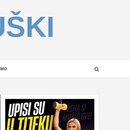
UŠKI
OMO