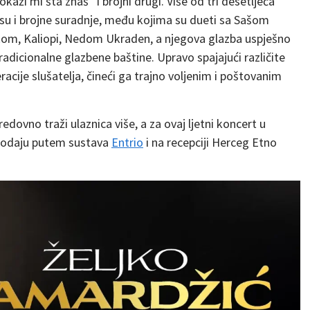
aži mi šta znaš” i brojni drugi. Više od tri desetljeća
 su i brojne suradnje, među kojima su dueti sa Sašom
m, Kaliopi, Nedom Ukraden, a njegova glazba uspješno
adicionalne glazbene baštine. Upravo spajajući različite
cije slušatelja, čineći ga trajno voljenim i poštovanim
edovno traži ulaznica više, a za ovaj ljetni koncert u
prodaju putem sustava
Entrio
i na recepciji Herceg Etno