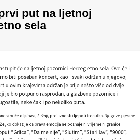
rvi put na ljetnoj
etno sela
nastupit će na ljetnoj pozornici Herceg etno sela. Ovo će i
no biti poseban koncert, kao i svaki održan u njegovoj
rt u ovim krajevima održan je prije nešto više od dvije
ji je bio potpuno rasprodan, a glazbene pozornice i
gostile, neke čak i po nekoliko puta.
osi priče o ljubavi, čežnji, prolaznosti i ljepoti trenutka. Njegove pjesme
Željko dokaz je da prava emocija ne poznaje ni vrijeme ni granice.
oput “Grlica”, “Da me nije”, “Slutim”, “Stari lav”, “9000”,