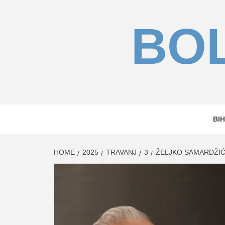
Skip
to
BOL
content
BIH
HOME
2025
TRAVANJ
3
ŽELJKO SAMARDŽIĆ