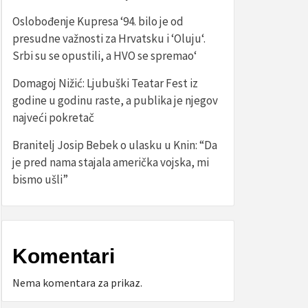
Oslobođenje Kupresa ‘94. bilo je od
presudne važnosti za Hrvatsku i ‘Oluju‘.
Srbi su se opustili, a HVO se spremao‘
Domagoj Nižić: Ljubuški Teatar Fest iz
godine u godinu raste, a publika je njegov
najveći pokretač
Branitelj Josip Bebek o ulasku u Knin: “Da
je pred nama stajala američka vojska, mi
bismo ušli”
Komentari
Nema komentara za prikaz.