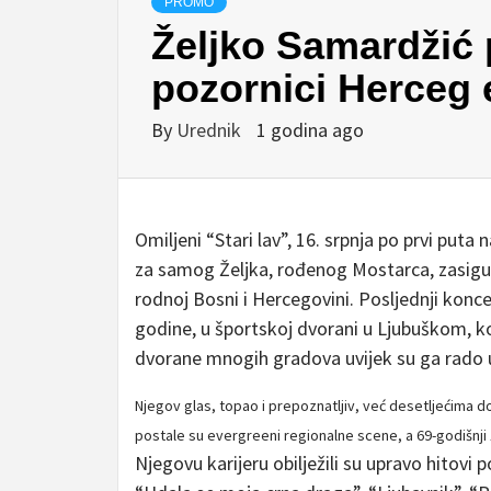
PROMO
Željko Samardžić p
pozornici Herceg 
By
Urednik
1 godina ago
Omiljeni “Stari lav”, 16. srpnja po prvi puta 
za samog Željka, rođenog Mostarca, zasigur
rodnoj Bosni i Hercegovini. Posljednji konce
godine, u športskoj dvorani u Ljubuškom, ko
dvorane mnogih gradova uvijek su ga rado u
Njegov glas, topao i prepoznatljiv, već desetljećima don
postale su evergreeni regionalne scene, a 69-godišnji 
Njegovu karijeru obilježili su upravo hitovi p