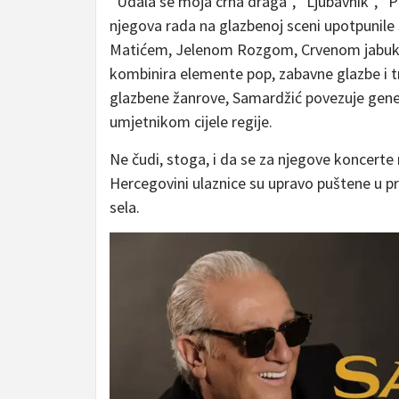
“Udala se moja crna draga”, “Ljubavnik”, “Pok
njegova rada na glazbenoj sceni upotpunile
Matićem, Jelenom Rozgom, Crvenom jabuko
kombinira elemente pop, zabavne glazbe i tr
glazbene žanrove, Samardžić povezuje genera
umjetnikom cijele regije.
Ne čudi, stoga, i da se za njegove koncerte r
Hercegovini ulaznice su upravo puštene u 
sela.