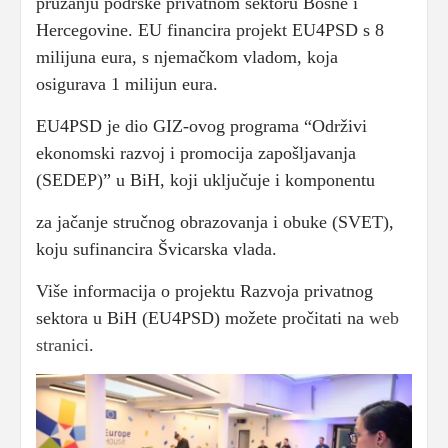
pružanju podrške privatnom sektoru Bosne i
Hercegovine. EU financira projekt EU4PSD s 8
milijuna eura, s njemačkom vladom, koja
osigurava 1 milijun eura.
EU4PSD je dio GIZ-ovog programa “Održivi
ekonomski razvoj i promocija zapošljavanja
(SEDEP)” u BiH, koji uključuje i komponentu
za jačanje stručnog obrazovanja i obuke (SVET),
koju sufinancira Švicarska vlada.
Više informacija o projektu Razvoja privatnog
sektora u BiH (EU4PSD) možete pročitati na
web
stranici
.