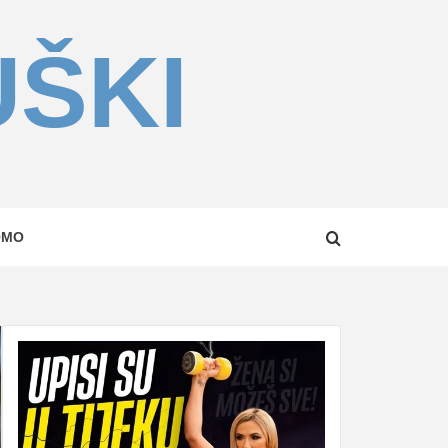
UŠKI
OMO