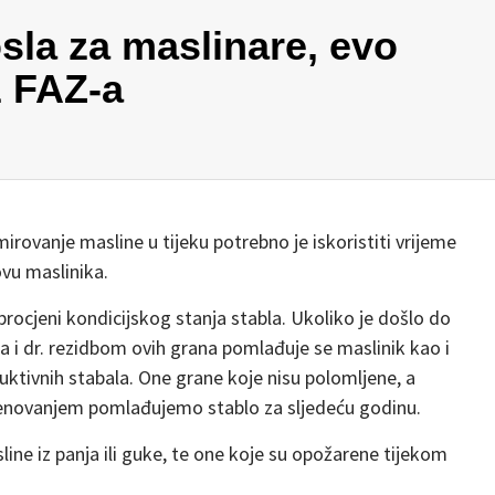
osla za maslinare, evo
z FAZ-a
ovanje masline u tijeku potrebno je iskoristiti vrijeme
vu maslinika.
procjeni kondicijskog stanja stabla. Ukoliko je došlo do
ga i dr. rezidbom ovih grana pomlađuje se maslinik kao i
uktivnih stabala. One grane koje nisu polomljene, a
stenovanjem pomlađujemo stablo za sljedeću godinu.
ne iz panja ili guke, te one koje su opožarene tijekom