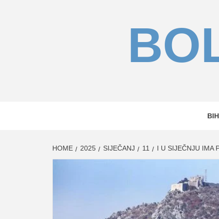
Skip
to
BOL
content
BIH
HOME
2025
SIJEČANJ
11
I U SIJEČNJU IMA