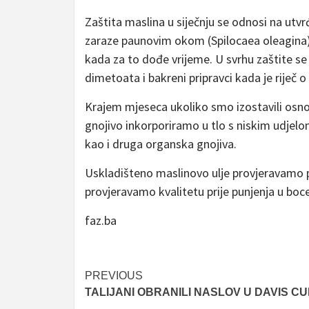
Zaštita maslina u siječnju se odnosi na utvrđ
zaraze paunovim okom (Spilocaea oleagina) 
kada za to dođe vrijeme. U svrhu zaštite se 
dimetoata i bakreni pripravci kada je riječ
Krajem mjeseca ukoliko smo izostavili osno
gnojivo inkorporiramo u tlo s niskim udjelo
kao i druga organska gnojiva.
Uskladišteno maslinovo ulje provjeravamo 
provjeravamo kvalitetu prije punjenja u boc
faz.ba
Post
PREVIOUS
TALIJANI OBRANILI NASLOV U DAVIS C
navigation