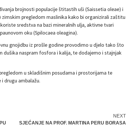
ivanja brojnosti populacije štitastih uši (Saissetia oleae) i
zimskim pregledom maslinika kako bi organizirali zaštitu
koriste sredstva na bazi mineralnih ulja, aktivne tvari
 o paunovom oku (Spilocaea oleagina).
vnu gnojidbu iz prošle godine provodimo u djelo tako što
m dušika naspram fosfora i kalija, te dodajemo i stajnjak
pregledom u skladišnim posudama i prostorijama te
e i drugu ambalažu.
NEXT
UPU
SJEĆANJE NA PROF. MARTINA PERU BORASA