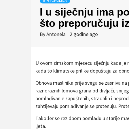
BIH I OKOLICA
I u siječnju ima p
što preporučuju i
By
Antonela
2 godine ago
U ovom zimskom mjesecu siječnju kada je mir
kada to klimatske prilike dopuštaju za obno
Obnova maslinika prije svega se zasniva na 
raznoraznih lomova grana od divljači, snije
pomlađivanje zapuštenih, stradalih i neprod
zahtijevaju pomlađivanje se prstenuju. Pr
Također se rezidbom pomlađuju starije masli
ljeta.