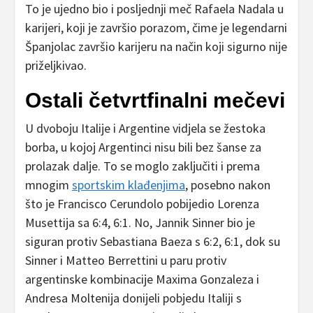
To je ujedno bio i posljednji meč Rafaela Nadala u
karijeri, koji je završio porazom, čime je legendarni
Španjolac završio karijeru na način koji sigurno nije
priželjkivao.
Ostali četvrtfinalni mečevi
U dvoboju Italije i Argentine vidjela se žestoka
borba, u kojoj Argentinci nisu bili bez šanse za
prolazak dalje. To se moglo zaključiti i prema
mnogim
sportskim klađenjima
, posebno nakon
što je Francisco Cerundolo pobijedio Lorenza
Musettija sa 6:4, 6:1. No, Jannik Sinner bio je
siguran protiv Sebastiana Baeza s 6:2, 6:1, dok su
Sinner i Matteo Berrettini u paru protiv
argentinske kombinacije Maxima Gonzaleza i
Andresa Moltenija donijeli pobjedu Italiji s