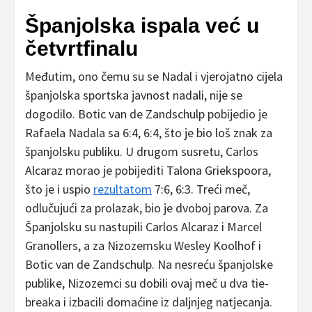
Španjolska ispala već u
četvrtfinalu
Međutim, ono čemu su se Nadal i vjerojatno cijela
španjolska sportska javnost nadali, nije se
dogodilo. Botic van de Zandschulp pobijedio je
Rafaela Nadala sa 6:4, 6:4, što je bio loš znak za
španjolsku publiku. U drugom susretu, Carlos
Alcaraz morao je pobijediti Talona Griekspoora,
što je i uspio
rezultatom
7:6, 6:3. Treći meč,
odlučujući za prolazak, bio je dvoboj parova. Za
Španjolsku su nastupili Carlos Alcaraz i Marcel
Granollers, a za Nizozemsku Wesley Koolhof i
Botic van de Zandschulp. Na nesreću španjolske
publike, Nizozemci su dobili ovaj meč u dva tie-
breaka i izbacili domaćine iz daljnjeg natjecanja.