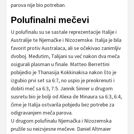
parova nije bio potreban.
Polufinalni mečevi
U polufinalu su se sastale reprezentacije Italije i
Australije te Njemačke i Nizozemske. Italija je bila
favorit protiv Australaca, ali se očekivao zanimljiv
dvoboj. Međutim, Talijani su već nakon dva meča
osigurali plasman u finale. Matteo Berrettini
pobijedio je Thanasija Kokkinakisa nakon što je
izgubio prvi set sa 6:7, no uspio je preokrenuti i
dobiti meč sa 6:3, 7:5. Jannik Sinner u drugom
susretu bio je bolji od Alexa de Minaura sa 6:3, 6:4,
čime je Italija ostvarila pobjedu bez potrebe za
odigravanjem meča parova.
U drugom polufinalu Njemačka i Nizozemska
pružile su neizvjesne mečeve. Daniel Altmaier