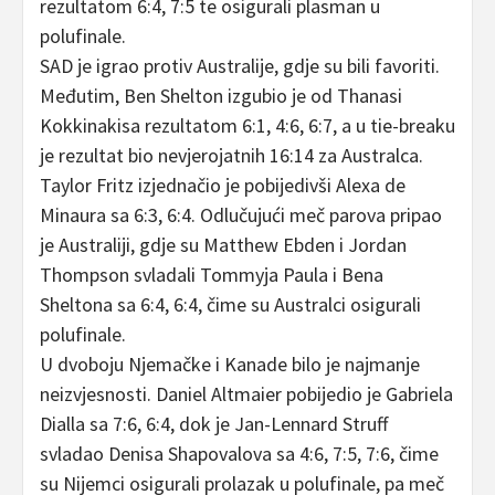
rezultatom 6:4, 7:5 te osigurali plasman u
polufinale.
SAD je igrao protiv Australije, gdje su bili favoriti.
Međutim, Ben Shelton izgubio je od Thanasi
Kokkinakisa rezultatom 6:1, 4:6, 6:7, a u tie-breaku
je rezultat bio nevjerojatnih 16:14 za Australca.
Taylor Fritz izjednačio je pobijedivši Alexa de
Minaura sa 6:3, 6:4. Odlučujući meč parova pripao
je Australiji, gdje su Matthew Ebden i Jordan
Thompson svladali Tommyja Paula i Bena
Sheltona sa 6:4, 6:4, čime su Australci osigurali
polufinale.
U dvoboju Njemačke i Kanade bilo je najmanje
neizvjesnosti. Daniel Altmaier pobijedio je Gabriela
Dialla sa 7:6, 6:4, dok je Jan-Lennard Struff
svladao Denisa Shapovalova sa 4:6, 7:5, 7:6, čime
su Nijemci osigurali prolazak u polufinale, pa meč