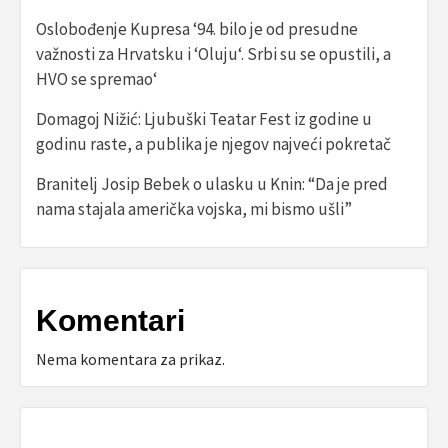
Oslobođenje Kupresa ‘94. bilo je od presudne
važnosti za Hrvatsku i ‘Oluju‘. Srbi su se opustili, a
HVO se spremao‘
Domagoj Nižić: Ljubuški Teatar Fest iz godine u
godinu raste, a publika je njegov najveći pokretač
Branitelj Josip Bebek o ulasku u Knin: “Da je pred
nama stajala američka vojska, mi bismo ušli”
Komentari
Nema komentara za prikaz.