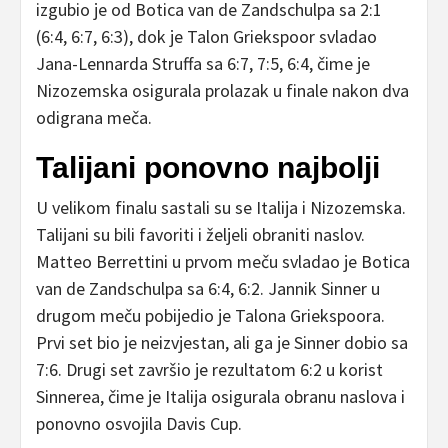
izgubio je od Botica van de Zandschulpa sa 2:1
(6:4, 6:7, 6:3), dok je Talon Griekspoor svladao
Jana-Lennarda Struffa sa 6:7, 7:5, 6:4, čime je
Nizozemska osigurala prolazak u finale nakon dva
odigrana meča.
Talijani ponovno najbolji
U velikom finalu sastali su se Italija i Nizozemska.
Talijani su bili favoriti i željeli obraniti naslov.
Matteo Berrettini u prvom meču svladao je Botica
van de Zandschulpa sa 6:4, 6:2. Jannik Sinner u
drugom meču pobijedio je Talona Griekspoora.
Prvi set bio je neizvjestan, ali ga je Sinner dobio sa
7:6. Drugi set završio je rezultatom 6:2 u korist
Sinnerea, čime je Italija osigurala obranu naslova i
ponovno osvojila Davis Cup.