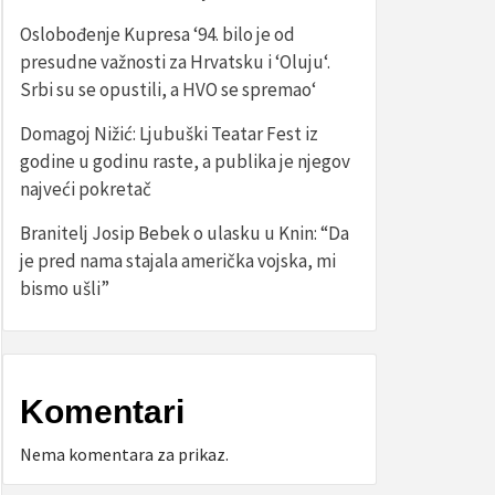
Oslobođenje Kupresa ‘94. bilo je od
presudne važnosti za Hrvatsku i ‘Oluju‘.
Srbi su se opustili, a HVO se spremao‘
Domagoj Nižić: Ljubuški Teatar Fest iz
godine u godinu raste, a publika je njegov
najveći pokretač
Branitelj Josip Bebek o ulasku u Knin: “Da
je pred nama stajala američka vojska, mi
bismo ušli”
Komentari
Nema komentara za prikaz.