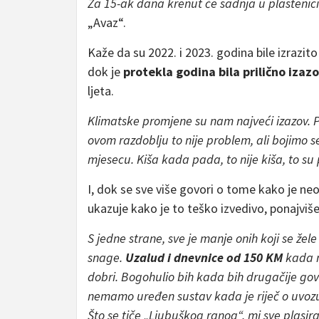
Za 15-ak dana krenut će sadnja u plasteni
„Avaz“.
Kaže da su 2022. i 2023. godina bile izrazito
dok je
protekla godina bila prilično izaz
ljeta.
Klimatske promjene su nam najveći izazov. Pr
ovom razdoblju to nije problem, ali bojimo s
mjesecu. Kiša kada pada, to nije kiša, to su
I, dok se sve više govori o tome kako je ne
ukazuje kako je to teško izvedivo, ponajviše
S jedne strane, sve je manje onih koji se že
snage.
Uzalud i dnevnice od 150 KM
kada na
dobri. Bogohulio bih kada bih drugačije govo
nemamo uređen sustav kada je riječ o uvoz
Što se tiče „Ljubuškog ranog“, mi sve plasir