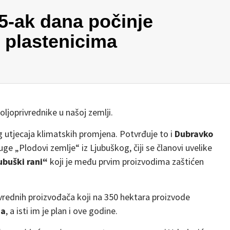
5-ak dana počinje
 plastenicima
oljoprivrednike u našoj zemlji.
g utjecaja klimatskih promjena. Potvrđuje to i
Dubravko
e „Plodovi zemlje“ iz Ljubuškog, čiji se članovi uvelike
ubuški rani“
koji je među prvim proizvodima zaštićen
vrednih proizvođača koji na 350 hektara proizvode
na
, a isti im je plan i ove godine.