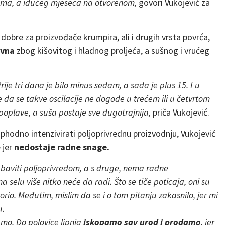
cima, a idućeg mjeseca na otvorenom,
govori Vukojević za
 dobre za proizvođače krumpira, ali i drugih vrsta povrća,
ovna
zbog kišovitog i hladnog proljeća, a sušnog i vrućeg
ije tri dana je bilo minus sedam, a sada je plus 15. I u
e da se takve oscilacije ne dogode u trećem ili u četvrtom
 poplave, a suša postaje sve dugotrajnija,
priča Vukojević.
ophodno intenzivirati poljoprivrednu proizvodnju, Vukojević
 jer
nedostaje radne snage.
le baviti poljoprivredom, a s druge, nema radne
 selu više nitko neće da radi. Što se tiče poticaja, oni su
rio. Međutim, mislim da se i o tom pitanju zakasnilo, jer mi
u.
amo. Do polovice lipnja
iskopamo sav urod i prodamo
, jer