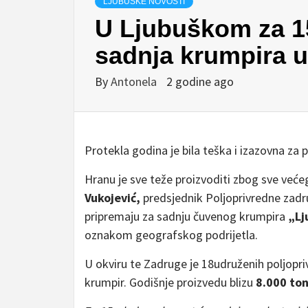
LJUBUŠKE NOVOSTI
U Ljubuškom za 1
sadnja krumpira u
By
Antonela
2 godine ago
Protekla godina je bila teška i izazovna za p
Hranu je sve teže proizvoditi zbog sve veće
Vukojević,
predsjednik Poljoprivredne zadrug
pripremaju za sadnju čuvenog krumpira
„Lj
oznakom geografskog podrijetla.
U okviru te Zadruge je 18udruženih poljopri
krumpir. Godišnje proizvedu blizu
8.000 to