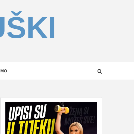
UŠKI
OMO