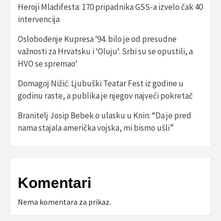
Heroji Mladifesta: 170 pripadnika GSS-a izvelo čak 40
intervencija
Oslobođenje Kupresa ‘94. bilo je od presudne
važnosti za Hrvatsku i ‘Oluju‘. Srbi su se opustili, a
HVO se spremao‘
Domagoj Nižić: Ljubuški Teatar Fest iz godine u
godinu raste, a publika je njegov najveći pokretač
Branitelj Josip Bebek o ulasku u Knin: “Da je pred
nama stajala američka vojska, mi bismo ušli”
Komentari
Nema komentara za prikaz.