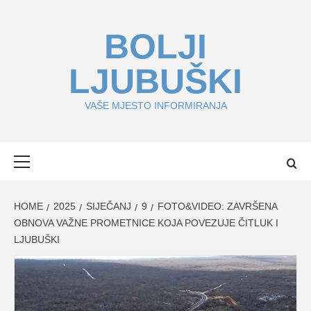
Skip
to
BOLJI
content
LJUBUŠKI
VAŠE MJESTO INFORMIRANJA
Primary
Menu
HOME
2025
SIJEČANJ
9
FOTO&VIDEO: ZAVRŠENA
OBNOVA VAŽNE PROMETNICE KOJA POVEZUJE ČITLUK I
LJUBUŠKI