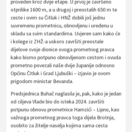
proveden kroz dvije etape. U prvoj je završeno
otprilike 1600 m, a u drugoj i preostalih 650 m te
ceste i ovim su Čitluk i HNŽ dobili još jednu
suvremenu prometnicu, obnovljenu i uređenu u
skladu sa svim standardima. Uvjeren sam kako će
i kolege iz ZHŽ-a uskoro završiti preostale
dijelove svoje dionice ovoga prometnog pravca
kako bismo potpuno obnovljenom cestom i ovuda
prometno povezali naše dvije županije odnosno
Općinu Čitluk i Grad Ljubuški – izjavio je ovom
prigodom ministar Bevanda.
Predsjednica Buhač naglasila je, pak, kako je jedan
od ciljeva Vlade bio do isteka 2024. završiti
potpunu obnovu prometnice Hamzići – Lipno, kao
važnoga prometnog pravca toga dijela Brotnja,
osobito za žitelje naselja kojima sama cesta