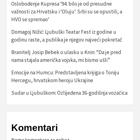
Oslobođenje Kupresa ‘94. bilo je od presudne
važnosti za Hrvatsku i ‘Oluju‘. Srbi su se opustili, a
HVO se spremao‘
Domagoj Nižić: Ljubuški Teatar Fest iz godine u
godinu raste, a publika je njegov najveći pokretač
Branitelj Josip Bebek o ulasku u Knin: “Da je pred
nama stajala američka vojska, mi bismo ušli”
Emocije na Humcu: Predstavljena knjiga o Toniju
Hercegu, hrvatskom heroju Ukrajine
Sudar u Ljubuškom: Ozlijeđena 36-godišnja vozačica
Komentari
Nema komentara za prikaz.