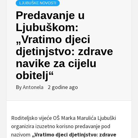
LJUBUŠKE NOVOSTI
Predavanje u
Ljubuškom:
„Vratimo djeci
djetinjstvo: zdrave
navike za cijelu
obitelj“
By
Antonela
2 godine ago
Roditeljsko vijeće OŠ Marka Marulića Ljubuški
organizira izuzetno korisno predavanje pod
nazivom
„Vratimo djeci djetinjstvo: zdrave