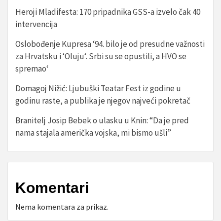
Heroji Mladifesta: 170 pripadnika GSS-a izvelo čak 40
intervencija
Oslobođenje Kupresa ‘94. bilo je od presudne važnosti
za Hrvatsku i ‘Oluju‘. Srbi su se opustili, a HVO se
spremao‘
Domagoj Nižić: Ljubuški Teatar Fest iz godine u
godinu raste, a publika je njegov najveći pokretač
Branitelj Josip Bebek o ulasku u Knin: “Da je pred
nama stajala američka vojska, mi bismo ušli”
Komentari
Nema komentara za prikaz.