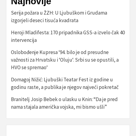
Najnovije
Serija požara u ŽZH: U Ljubuškom i Grudama
izgorjeli deseci tisuća kvadrata
Heroji Mladifesta: 170 pripadnika GSS-a izvelo čak 40
intervencija
Oslobođenje Kupresa ‘94. bilo je od presudne
važnosti za Hrvatsku i ‘Oluju‘. Srbi su se opustili, a
HVO se spremao‘
Domagoj Nižić: Ljubuški Teatar Fest iz godine u
godinu raste, a publika je njegov najveći pokretač
Branitelj Josip Bebek o ulasku u Knin: “Da je pred
nama stajala američka vojska, mi bismo ušli”