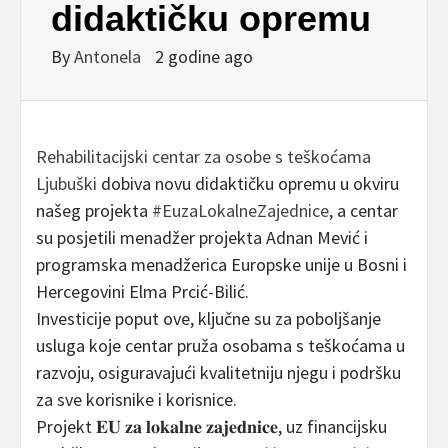
didaktičku opremu
By
Antonela
2 godine ago
Rehabilitacijski centar za osobe s teškoćama
Ljubuški
dobiva novu didaktičku opremu u okviru
našeg projekta
#EuzaLokalneZajednice
, a centar
su posjetili menadžer projekta Adnan Mević i
programska menadžerica Europske unije u Bosni i
Hercegovini Elma Prcić-Bilić.
Investicije poput ove, ključne su za poboljšanje
usluga koje centar pruža osobama s teškoćama u
razvoju, osiguravajući kvalitetniju njegu i podršku
za sve korisnike i korisnice.
Projekt 𝐄𝐔 𝐳𝐚 𝐥𝐨𝐤𝐚𝐥𝐧𝐞 𝐳𝐚𝐣𝐞𝐝𝐧𝐢𝐜𝐞, uz financijsku