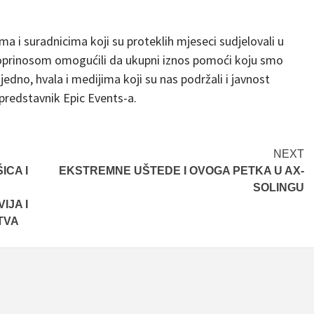
ima i suradnicima koji su proteklih mjeseci sudjelovali u
m doprinosom omogućili da ukupni iznos pomoći koju smo
edno, hvala i medijima koji su nas podržali i javnost
 predstavnik Epic Events-a.
NEXT
ICA I
EKSTREMNE UŠTEDE I OVOGA PETKA U AX-
SOLINGU
IJA I
TVA