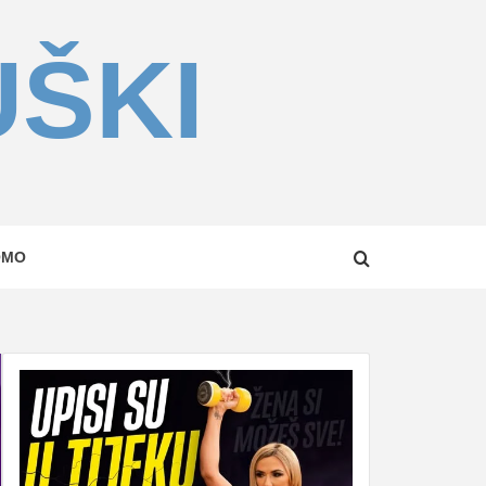
UŠKI
OMO