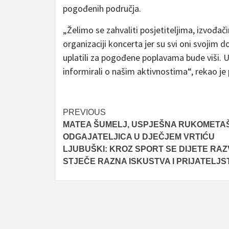
pogođenih područja.
„Želimo se zahvaliti posjetiteljima, izvođač
organizaciji koncerta jer su svi oni svoji
uplatili za pogođene poplavama bude viši. Uj
informirali o našim aktivnostima“, rekao je
Post
PREVIOUS
MATEA ŠUMELJ, USPJEŠNA RUKOMETAŠ
navigation
ODGAJATELJICA U DJEČJEM VRTIĆU
LJUBUŠKI: KROZ SPORT SE DIJETE RAZV
STJEČE RAZNA ISKUSTVA I PRIJATELJS