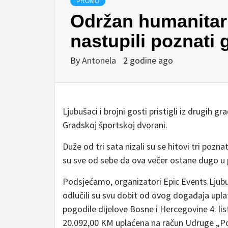
PROMO
Održan humanitar
nastupili poznati 
By
Antonela
2 godine ago
Ljubušaci i brojni gosti pristigli iz drugih
Gradskoj športskoj dvorani.
Duže od tri sata nizali su se hitovi tri pozn
su sve od sebe da ova večer ostane dugo u
Podsjećamo, organizatori Epic Events Ljub
odlučili su svu dobit od ovog događaja upl
pogodile dijelove Bosne i Hercegovine 4. l
20.092,00 KM uplaćena na račun Udruge „Po