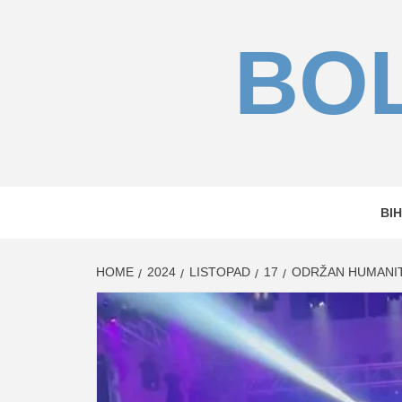
Skip
to
BOL
content
BIH
HOME
2024
LISTOPAD
17
ODRŽAN HUMANIT