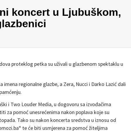
ni koncert u Ljubuškom,
glazbenici
 gradova proteklog petka su uživali u glazbenom spektaklu u
ata imena regionalne glazbe, a Zera, Nucci i Darko Lazić dali
 pamćenju.
uški i Two Louder Media, u dogovoru sa izvođačima
atiti za pomoć unesrećenima nakon poplava koje su
istopada. Tako su nakon koncerta sredstva u iznosu od
mozi.ba“ te će biti usmjerena za pomoć žiteljima