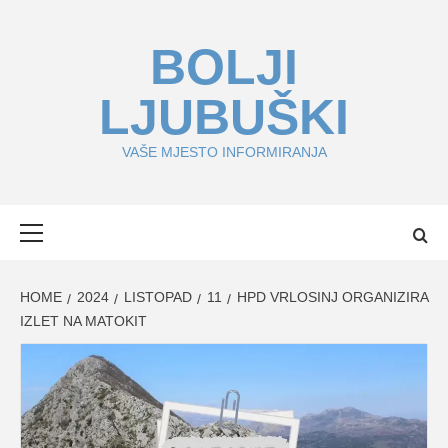
Skip
to
BOLJI
content
LJUBUŠKI
VAŠE MJESTO INFORMIRANJA
Primary
Menu
HOME
2024
LISTOPAD
11
HPD VRLOSINJ ORGANIZIRA
IZLET NA MATOKIT