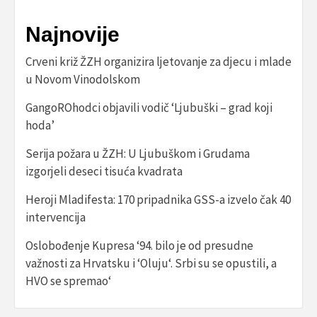
Najnovije
Crveni križ ŽZH organizira ljetovanje za djecu i mlade
u Novom Vinodolskom
GangoROhodci objavili vodič ‘Ljubuški – grad koji
hoda’
Serija požara u ŽZH: U Ljubuškom i Grudama
izgorjeli deseci tisuća kvadrata
Heroji Mladifesta: 170 pripadnika GSS-a izvelo čak 40
intervencija
Oslobođenje Kupresa ‘94. bilo je od presudne
važnosti za Hrvatsku i ‘Oluju‘. Srbi su se opustili, a
HVO se spremao‘