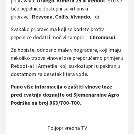
pripravaka:
Orvego
,
Armetil 25
ili
Reboot
. Što se
tiče pepelnice dostupni su vrhunski
pripravci:
Revyona
,
Collis
,
Vivando
, i dr.
Svakako pripravcima koji se koriste protiv
pepelnice dodati i močivi sumpor –
Chromosul
.
Za hobiste, odnosno male vinogradare, koji imaju
nekoliko trsova vinove loze preporučamo primjenu
Reboot-a ili Armetila koji su dostupni u pakiranju
dostatnom za desetak litara vode.
Puno više informacija o zaštiti vinove loze
pred cvatnju doznajte od Sjemenarnine Agro
Podrške na broj 063/700-700.
Poljoprivredna TV