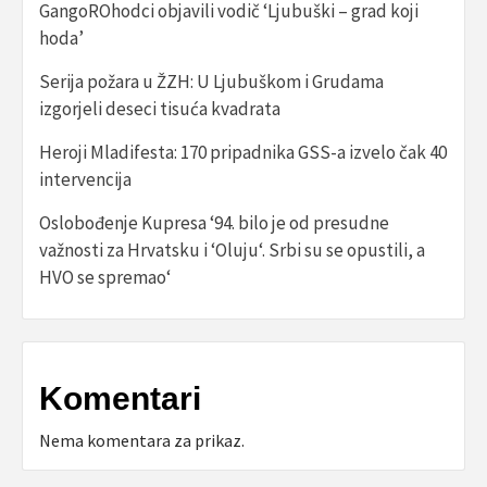
GangoROhodci objavili vodič ‘Ljubuški – grad koji
hoda’
Serija požara u ŽZH: U Ljubuškom i Grudama
izgorjeli deseci tisuća kvadrata
Heroji Mladifesta: 170 pripadnika GSS-a izvelo čak 40
intervencija
Oslobođenje Kupresa ‘94. bilo je od presudne
važnosti za Hrvatsku i ‘Oluju‘. Srbi su se opustili, a
HVO se spremao‘
Komentari
Nema komentara za prikaz.