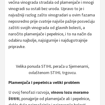
većina vinograda stradala od plamenjače i mnogi
vinogradi su ostali bez uroda. Upravo to je i
najvažniji razlog zašto vinogradari u ovim fazama
neposredno prije cvatnje najviše pažnje posvećuju
zaštiti svojih vinograda od glavnih bolesti, a
naročito plamenjače i pepelnice, i to na način da
odabiru najbolje, najsigurnije i najdugotrajnije
pripravke.
Velika ponuda STIHL perača u Sjemenarni,
ovlaštenom STIHL trgovcu.
Plamenjača i pepelnica veliki problem
U ovoj fenofazi razvoja,
vinovu lozu moramo
štititi
, ponajprije od plamenjače ali i pepelnice,
dakle dvije najznačajnije i najopasnije bolesti