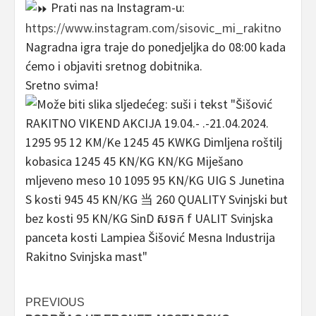
Prati nas na Instagram-u:
https://www.instagram.com/sisovic_mi_rakitno
N
agradna igra traje do ponedjeljka do 08:00 kada
ćemo i objaviti sretnog dobitnika.
Sretno svima!
Post
PREVIOUS