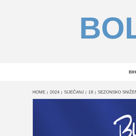
Skip
to
BOL
content
BIH
HOME
2024
SIJEČANJ
18
SEZONSKO SNIŽEN