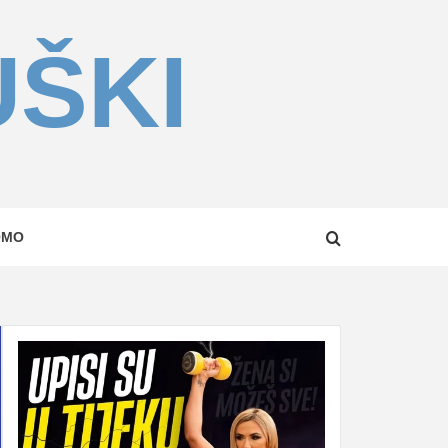
UŠKI
OMO