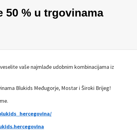
e 50 % u trgovinama
razveselite vaše najmlađe udobnim kombinacijama iz
inama Blukids Međugorje, Mostar i Široki Brijeg!
ame.
blukids_hercegovina/
ukids.hercegovina