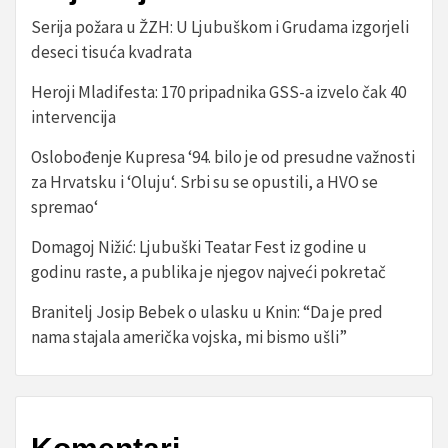
Serija požara u ŽZH: U Ljubuškom i Grudama izgorjeli
deseci tisuća kvadrata
Heroji Mladifesta: 170 pripadnika GSS-a izvelo čak 40
intervencija
Oslobođenje Kupresa ‘94. bilo je od presudne važnosti
za Hrvatsku i ‘Oluju‘. Srbi su se opustili, a HVO se
spremao‘
Domagoj Nižić: Ljubuški Teatar Fest iz godine u
godinu raste, a publika je njegov najveći pokretač
Branitelj Josip Bebek o ulasku u Knin: “Da je pred
nama stajala američka vojska, mi bismo ušli”