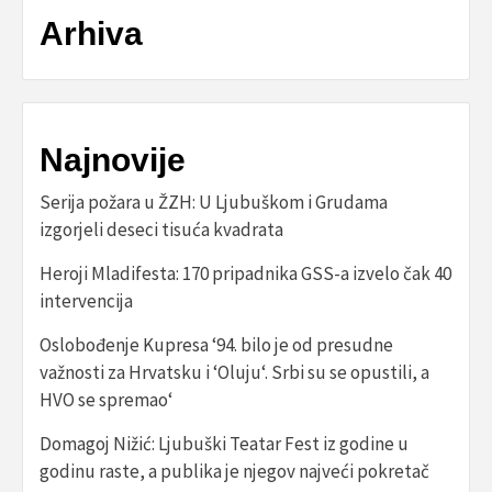
Arhiva
Najnovije
Serija požara u ŽZH: U Ljubuškom i Grudama
izgorjeli deseci tisuća kvadrata
Heroji Mladifesta: 170 pripadnika GSS-a izvelo čak 40
intervencija
Oslobođenje Kupresa ‘94. bilo je od presudne
važnosti za Hrvatsku i ‘Oluju‘. Srbi su se opustili, a
HVO se spremao‘
Domagoj Nižić: Ljubuški Teatar Fest iz godine u
godinu raste, a publika je njegov najveći pokretač