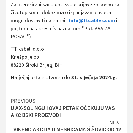
Zainteresirani kandidati svoje prijave za posao sa
životopisom i dokazima o ispunjavanju uvjeta
mogu dostaviti na e-mail:
info@ttcables.com
ili
poštom na adresu (s naznakom ”PRIJAVA ZA
POSAO”)
TT kabeli d.o.o
Knešpolje bb
88220 Široki Brijeg, BiH
Natječaj ostaje otvoren do
31. siječnja 2024.g.
Post
PREVIOUS
U AX-SOLINGU I OVAJ PETAK OČEKUJU VAS
navigation
AKCIJSKI PROIZVODI
NEXT
VIKEND AKCIJA U MESNICAMA ŠIŠOVIĆ OD 12.