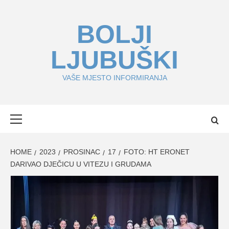
Skip
to
BOLJI
content
LJUBUŠKI
VAŠE MJESTO INFORMIRANJA
Primary
Menu
HOME
2023
PROSINAC
17
FOTO: HT ERONET
DARIVAO DJEČICU U VITEZU I GRUDAMA