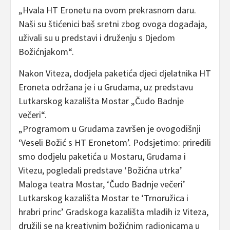
„Hvala HT Eronetu na ovom prekrasnom daru.
Naši su štićenici baš sretni zbog ovoga događaja,
uživali su u predstavi i druženju s Djedom
Božićnjakom“.
Nakon Viteza, dodjela paketića djeci djelatnika HT
Eroneta održana je i u Grudama, uz predstavu
Lutkarskog kazališta Mostar „Čudo Badnje
večeri“.
„Programom u Grudama završen je ovogodišnji
‘Veseli Božić s HT Eronetom’. Podsjetimo: priredili
smo dodjelu paketića u Mostaru, Grudama i
Vitezu, pogledali predstave ‘Božićna utrka’
Maloga teatra Mostar, ‘Čudo Badnje večeri’
Lutkarskog kazališta Mostar te ‘Trnoružica i
hrabri princ’ Gradskoga kazališta mladih iz Viteza,
družili se na kreativnim božićnim radionicama u