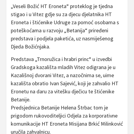
„Veseli Božić HT Eroneta“ proteklog je tjedna
stigao i u Vitez gdje su za djecu djelatnika HT
Eroneta i štićenike Udruge za pomoć osobama s
poteškoćama u razvoju „Betanija“ priređeni
predstava i podjela paketića, uz nasmiješenog
Djeda Božićnjaka.
Predstava „Trnoružica i hrabri princ“ u izvedbi
Gradskoga kazališta mladih Vitez odigrana je u
Kazališnoj dvorani Vitez, a nazočnima se, uime
kazališta obratio Ivan Sajević, koji je zahvalio HT
Eronetu na daru za vitešku dječicu te štićenike
Betanije.
Predsjednica Betanije Helena Štrbac tom je
prigodom rukovoditeljici Odjela za korporativne
komunikacije HT Eroneta Misijana Brkić Milinković
uručila zahvalnicu.