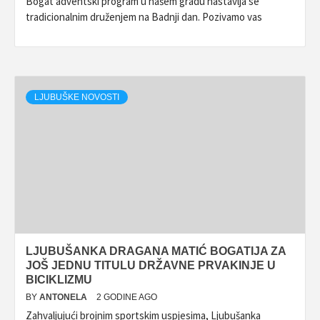
Bogat adventski program u našem gradu nastavlja se
tradicionalnim druženjem na Badnji dan. Pozivamo vas
LJUBUŠKE NOVOSTI
LJUBUŠANKA DRAGANA MATIĆ BOGATIJA ZA
JOŠ JEDNU TITULU DRŽAVNE PRVAKINJE U
BICIKLIZMU
BY
ANTONELA
2 GODINE AGO
Zahvaljujući brojnim sportskim uspjesima, Ljubušanka