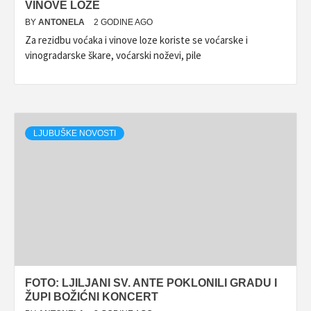
VINOVE LOZE
BY
ANTONELA
2 GODINE AGO
Za rezidbu voćaka i vinove loze koriste se voćarske i
vinogradarske škare, voćarski noževi, pile
LJUBUŠKE NOVOSTI
FOTO: LJILJANI SV. ANTE POKLONILI GRADU I
ŽUPI BOŽIĆNI KONCERT