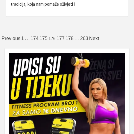
tradicija, koja nam pomaže oživjeti i
Brojevi
…
176
…
Previous
1
174
175
177
178
263
Next
stranica
objava