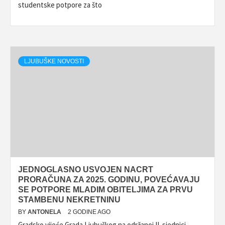
studentske potpore za što
LJUBUŠKE NOVOSTI
JEDNOGLASNO USVOJEN NACRT
PRORAČUNA ZA 2025. GODINU, POVEĆAVAJU
SE POTPORE MLADIM OBITELJIMA ZA PRVU
STAMBENU NEKRETNINU
BY
ANTONELA
2 GODINE AGO
Gradsko vijeće Grada Ljubuškog na održanoj II. sjednici