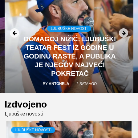
LJUBUŠKE NOVOSTI
DOMAGOJ NIŽIĆ: LJUBUŠKI
TEATAR FEST IZ GODINE U
GODINU RASTE, A PUBLIKA
JE NJEGOV NAJVEĆI
POKRETAČ
BY
ANTONELA
2 SATA AGO
Izdvojeno
Ljubuške novosti
LJUBUŠKE NOVOSTI