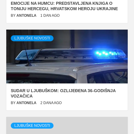
EMOCIJE NA HUMCU: PREDSTAVLJENA KNJIGA O
TONIJU HERCEGU, HRVATSKOM HEROJU UKRAJINE
BY
ANTONELA
1 DAN AGO
LJUBUŠKE NOVOSTI
SUDAR U LJUBUŠKOM: OZLIJEĐENA 36-GODIŠNJA
VOZAČICA
BY
ANTONELA
2 DANA AGO
LJUBUŠKE NOVOSTI