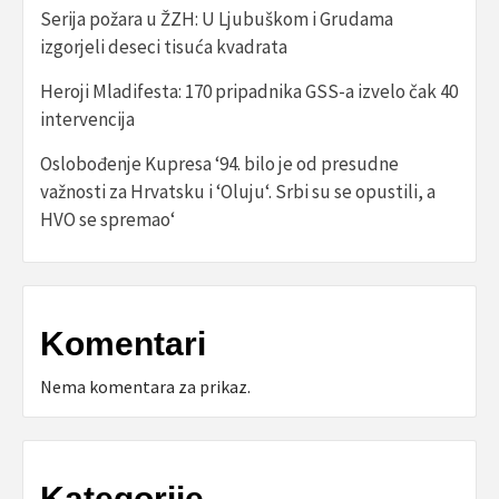
Serija požara u ŽZH: U Ljubuškom i Grudama
izgorjeli deseci tisuća kvadrata
Heroji Mladifesta: 170 pripadnika GSS-a izvelo čak 40
intervencija
Oslobođenje Kupresa ‘94. bilo je od presudne
važnosti za Hrvatsku i ‘Oluju‘. Srbi su se opustili, a
HVO se spremao‘
Komentari
Nema komentara za prikaz.
Kategorije