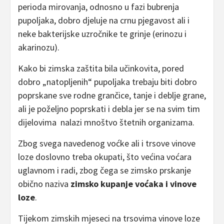
perioda mirovanja, odnosno u fazi bubrenja
pupoljaka, dobro djeluje na crnu pjegavost ali i
neke bakterijske uzročnike te grinje (erinozu i
akarinozu).
Kako bi zimska zaštita bila učinkovita, pored
dobro „natopljenih“ pupoljaka trebaju biti dobro
poprskane sve rodne grančice, tanje i deblje grane,
ali je poželjno poprskati i debla jer se na svim tim
dijelovima nalazi mnoštvo štetnih organizama.
Zbog svega navedenog voćke ali i trsove vinove
loze doslovno treba okupati, što većina voćara
uglavnom i radi, zbog čega se zimsko prskanje
obično naziva
zimsko kupanje voćaka i vinove
loze
.
Tijekom zimskih mjeseci na trsovima vinove loze