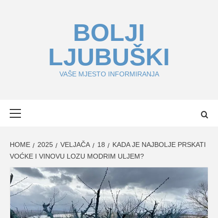
Skip
to
BOLJI
content
LJUBUŠKI
VAŠE MJESTO INFORMIRANJA
Primary
Menu
HOME
2025
VELJAČA
18
KADA JE NAJBOLJE PRSKATI
VOĆKE I VINOVU LOZU MODRIM ULJEM?