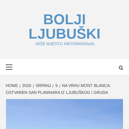
Skip
to
BOLJI
content
LJUBUŠKI
VAŠE MJESTO INFORMIRANJA
Primary
Menu
HOME
2026
SRPANJ
9
NA VRHU MONT BLANCA:
OSTVAREN SAN PLANINARA IZ LJUBUŠKOG I GRUDA