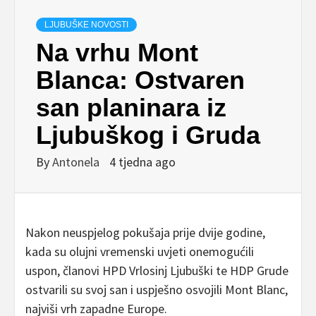
LJUBUŠKE NOVOSTI
Na vrhu Mont
Blanca: Ostvaren
san planinara iz
Ljubuškog i Gruda
By
Antonela
4 tjedna ago
Nakon neuspjelog pokušaja prije dvije godine,
kada su olujni vremenski uvjeti onemogućili
uspon, članovi HPD Vrlosinj Ljubuški te HDP Grude
ostvarili su svoj san i uspješno osvojili Mont Blanc,
najviši vrh zapadne Europe.