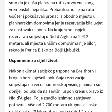
smo da je naša planirana ruta zatvorena zbog
vremenskih neprilika. Prebacili smo se na rutu
Goûter i pokušavali pronaći slobodno mjesto u
planinarskim domovima jer je rezervacija bila uvjet
za nastavak uspona. Na kraju smo uspjeli
rezervirati smještaj u Nid d’Aigleu na 2.412
metara, ali mjesta u višim domovima nije bilo“,
rekao je Perica Biško za Bolji Ljubuški.
Uspomene za cijeli život
Nakon aklimatizacijskog uspona na Breithorn i
brojnih bezuspješnih pokušaja rezervacije
smještaja na većoj nadmorskoj visini, planinari su
donijeli odluku da na završni uspon krenu upravo iz
Nid d’Aiglea. To je značilo iznimno zahtjevan
pothvat – više od 2.700 metara ukupne visinske
razlike, oko 20 kilometara hoda i čak 17 sati