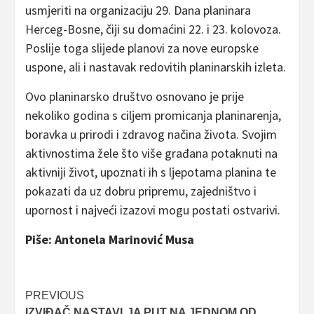
usmjeriti na organizaciju 29. Dana planinara
Herceg-Bosne, čiji su domaćini 22. i 23. kolovoza.
Poslije toga slijede planovi za nove europske
uspone, ali i nastavak redovitih planinarskih izleta.
Ovo planinarsko društvo osnovano je prije
nekoliko godina s ciljem promicanja planinarenja,
boravka u prirodi i zdravog načina života. Svojim
aktivnostima žele što više građana potaknuti na
aktivniji život, upoznati ih s ljepotama planina te
pokazati da uz dobru pripremu, zajedništvo i
upornost i najveći izazovi mogu postati ostvarivi.
Piše: Antonela Marinović Musa
Post
PREVIOUS
IZVIĐAČ NASTAVLJA PUT NA JEDNOM OD