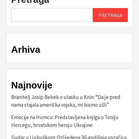
PRETRAGA
Arhiva
Najnovije
Branitelj Josip Bebek o ulasku u Knin: “Da je pred
nama stajala američka vojska, mi bismo ušli”
Emocije na Humcu: Predstavljena knjiga o Toniju
Hercegu, hrvatskom heroju Ukrajine
Sudar u Ljubuškom: Ozlijeđena 36-godišnja vozačica