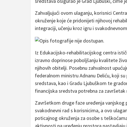
sredstava osigurao je Grad Ljubuški, čime 
Zahvaljujući ovom ulaganju, korisnici Centra d
okruženje koje će pridonijeti njihovoj rehabi
integraciji, učenju kroz igru i svakodnevn
Iz Edukacijsko-rehabilitacijskog centra istič
izravno doprinose poboljšanju kvalitete živ
njihovih obitelji. Posebnu zahvalnost upućuj
federalnom ministru Adnanu Deliću, koji su 
sredstava, kao i Gradu Ljubuškom te gradon
financijska sredstva potrebna za završetak
Završetkom druge faze uređenja vanjskog pro
svakodnevni rad s korisnicima, a ovo ulagan
poticajnog okruženja za osobe s teškoćama 
aktivnosti na uređenju prostora nastavljaju 