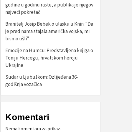
godine u godinu raste, a publika je njegov
najveći pokretač
Branitelj Josip Bebek o ulasku u Knin: “Da
je pred nama stajala američka vojska, mi
bismo ušli”
Emocije na Humcu: Predstavljena knjiga o
Toniju Hercegu, hrvatskom heroju
Ukrajine
Sudar u Ljubuškom: Ozlijeđena 36-
godišnja vozačica
Komentari
Nema komentara za prikaz.