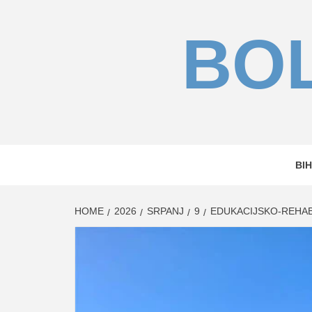
Skip
to
BOL
content
BIH
HOME
2026
SRPANJ
9
EDUKACIJSKO-REHAB