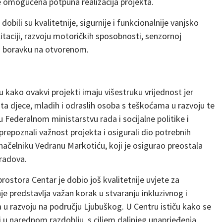
je omogućena potpuna realizacija projekta.
obili su kvalitetnije, sigurnije i funkcionalnije vanjsko
litaciji, razvoju motoričkih sposobnosti, senzornoj
om boravku na otvorenom.
u kako ovakvi projekti imaju višestruku vrijednost jer
ota djece, mladih i odraslih osoba s teškoćama u razvoju te
u Federalnom ministarstvu rada i socijalne politike i
prepoznali važnost projekta i osigurali dio potrebnih
ačelniku Vedranu Markotiću, koji je osigurao preostala
 radova.
stora Centar je dobio još kvalitetnije uvjete za
je predstavlja važan korak u stvaranju inkluzivnog i
u razvoju na području Ljubuškog. U Centru ističu kako se
i u narednom razdoblju, s ciljem daljnjeg unaprjeđenja