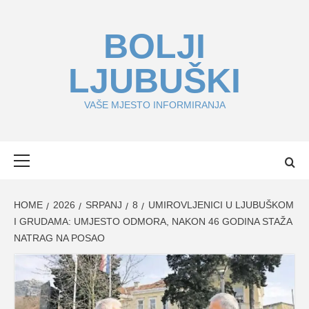
Skip
to
BOLJI
content
LJUBUŠKI
VAŠE MJESTO INFORMIRANJA
Primary
Menu
HOME
2026
SRPANJ
8
UMIROVLJENICI U LJUBUŠKOM
I GRUDAMA: UMJESTO ODMORA, NAKON 46 GODINA STAŽA
NATRAG NA POSAO