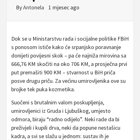
By
Antonela
1 mjesec ago
Dok se u Ministarstvu rada i socijalne politike FBiH
s ponosom ističe kako će srpanjsko poravnanje
donijeti povijesni skok – pa će najniža mirovina sa
666,76 KM skočiti na oko 706 KM, a prosječna prvi
put premašiti 900 KM – stvarnost u BiH priča
posve drugu priču. Za većinu umirovljenika ove su
brojke tek puka kozmetika.
Suočeni s brutalnim valom poskupljenja,
umirovljenici iz Gruda i Ljubuškog, umjesto
odmora, biraju “radno odijelo”. Neki rade da bi
preživjeli i kupili drva, neki da popune nestašicu
kadra, a svi se slažu u jednom: sustav ih je