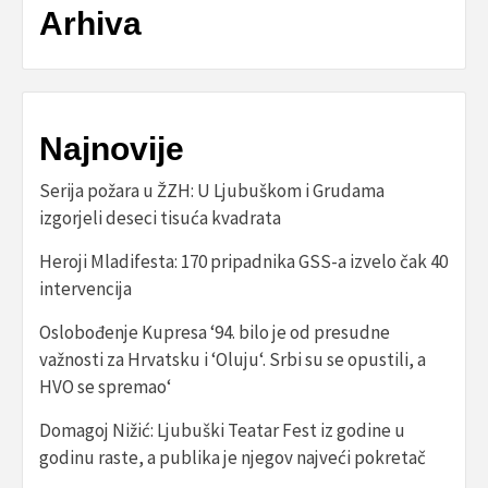
Arhiva
Najnovije
Serija požara u ŽZH: U Ljubuškom i Grudama
izgorjeli deseci tisuća kvadrata
Heroji Mladifesta: 170 pripadnika GSS-a izvelo čak 40
intervencija
Oslobođenje Kupresa ‘94. bilo je od presudne
važnosti za Hrvatsku i ‘Oluju‘. Srbi su se opustili, a
HVO se spremao‘
Domagoj Nižić: Ljubuški Teatar Fest iz godine u
godinu raste, a publika je njegov najveći pokretač