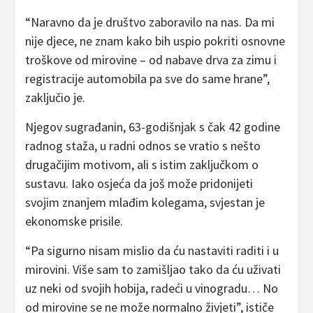
“Naravno da je društvo zaboravilo na nas. Da mi
nije djece, ne znam kako bih uspio pokriti osnovne
troškove od mirovine – od nabave drva za zimu i
registracije automobila pa sve do same hrane”,
zaključio je.
Njegov sugrađanin, 63-godišnjak s čak 42 godine
radnog staža, u radni odnos se vratio s nešto
drugačijim motivom, ali s istim zaključkom o
sustavu. Iako osjeća da još može pridonijeti
svojim znanjem mlađim kolegama, svjestan je
ekonomske prisile.
“Pa sigurno nisam mislio da ću nastaviti raditi i u
mirovini. Više sam to zamišljao tako da ću uživati
uz neki od svojih hobija, radeći u vinogradu… No
od mirovine se ne može normalno živjeti”, ističe