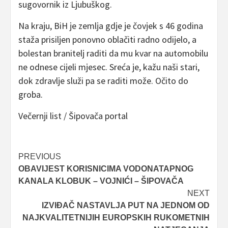
sugovornik iz Ljubuškog.
Na kraju, BiH je zemlja gdje je čovjek s 46 godina
staža prisiljen ponovno oblačiti radno odijelo, a
bolestan branitelj raditi da mu kvar na automobilu
ne odnese cijeli mjesec. Sreća je, kažu naši stari,
dok zdravlje služi pa se raditi može. Očito do
groba.
Večernji list / Šipovača portal
Post
PREVIOUS
OBAVIJEST KORISNICIMA VODONATAPNOG
navigation
KANALA KLOBUK – VOJNIĆI – ŠIPOVAČA
NEXT
IZVIĐAČ NASTAVLJA PUT NA JEDNOM OD
NAJKVALITETNIJIH EUROPSKIH RUKOMETNIH