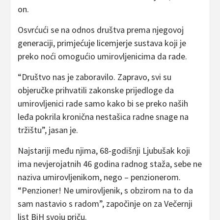
on.
Osvrćući se na odnos društva prema njegovoj
generaciji, primjećuje licemjerje sustava koji je
preko noći omogućio umirovljenicima da rade.
“Društvo nas je zaboravilo. Zapravo, svi su
objeručke prihvatili zakonske prijedloge da
umirovljenici rade samo kako bi se preko naših
leđa pokrila kronična nestašica radne snage na
tržištu”, jasan je.
Najstariji među njima, 68-godišnji Ljubušak koji
ima nevjerojatnih 46 godina radnog staža, sebe ne
naziva umirovljenikom, nego – penzionerom.
“Penzioner! Ne umirovljenik, s obzirom na to da
sam nastavio s radom”, započinje on za Večernji
list BiH svoju priču.