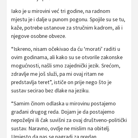
Iako je u mirovini već tri godine, na radnom
mjestu je i dalje u punom pogonu. Spojile su se tu,
kaže, potrebe ustanove za stručnim kadrom, ali i
njegove osobne obveze.
“Iskreno, nisam očekivao da ću ‘morati’ raditi u
ovim godinama, ali kako su se otvorile zakonske
mogućnosti, našli smo zajednički jezik. Srećom,
zdravlje me još služi, pa mi ovaj ritam ne
predstavlja teret”, ističe on prije nego što je
sustav secirao bez dlake na jeziku.
“Samim činom odlaska u mirovinu postajemo
građani drugog reda. Dojam je da postajemo
nepoželjni ili čak suvišni za ovaj društveno-politički
sustav. Naravno, ovdje ne mislim na obitelj.
Umjesto da nas se nagradi za predan