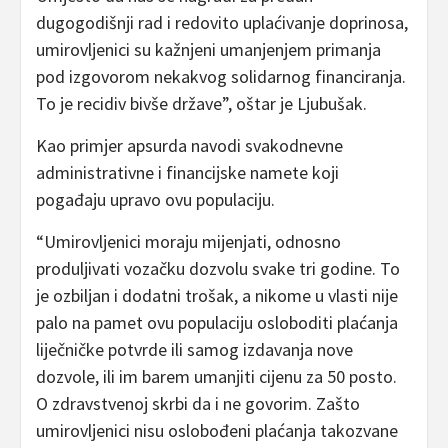
dugogodišnji rad i redovito uplaćivanje doprinosa,
umirovljenici su kažnjeni umanjenjem primanja
pod izgovorom nekakvog solidarnog financiranja.
To je recidiv bivše države”, oštar je Ljubušak.
Kao primjer apsurda navodi svakodnevne
administrativne i financijske namete koji
pogađaju upravo ovu populaciju.
“Umirovljenici moraju mijenjati, odnosno
produljivati vozačku dozvolu svake tri godine. To
je ozbiljan i dodatni trošak, a nikome u vlasti nije
palo na pamet ovu populaciju osloboditi plaćanja
liječničke potvrde ili samog izdavanja nove
dozvole, ili im barem umanjiti cijenu za 50 posto.
O zdravstvenoj skrbi da i ne govorim. Zašto
umirovljenici nisu oslobođeni plaćanja takozvane