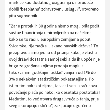
markice kao dodatnog osiguranja da bi uopće
dobili ‘besplatnu’ zdravstvenu uslugu?”, otvoreno
pita sugovornik.
”Zar u proteklih 30 godina nismo mogli prilagoditi
sustav financiranja umirovljenika na načelima
kako se to radi u europskim zemljama poput
Švicarske, Njemačke ili skandinavskih država? To
je zapravo samo jedno od pitanja kako je vlast u
ovoj državi dostatna samoj sebi a da ih uopće nije
briga za građane kojima prodaju maglu s
takozvanim godišnjim usklađivanjem od 1% do
3% s nekakvim statističkim pokazateljima. Po
istim tim pokazateljima, ta vlast sebi izračunava
povećanje plaća po nekoliko desetaka postotaka!
Međutim, to već otvara druga, vruća pitanja, prije
svega korupciju i slično”, zaključuje ogorčeno