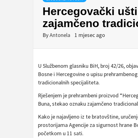
Hercegovački ušt
zajamčeno tradici
By
Antonela
1 mjesec ago
U Službenom glasniku BiH, broj 42/26, objavl
Bosne i Hercegovine o upisu prehrambenog
tradicionalnih specijaliteta.
Rješenjem je prehrambeni proizvod “Hercego
Buna, stekao oznaku zajamčeno tradicionaln
Kako je najavljeno iz te bratovštine, uručenje
prostorijama Agencije za sigurnost hrane Bo
početkom u 11 sati.