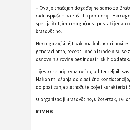
– Ovo je značajan događaj ne samo za Bratov
radi uspješno na zaštiti i promociji ‘Hercego
specijalitet, ima mogućnost postati jedan 
bratovštine.
Hercegovački uštipak ima kulturnu i povije
generacijama, recept i način izrade nisu se z
osnovnih sirovina bez industrijskih dodatak
Tijesto se priprema ručno, od temeljnih sast
Nakon miješanja do elastične konzistencije, t
do postizanja zlatnožute boje i karakteristi
U organizaciji Bratovštine, u četvrtak, 16. sr
RTV HB