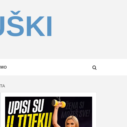
UŠKI
OMO
ETA