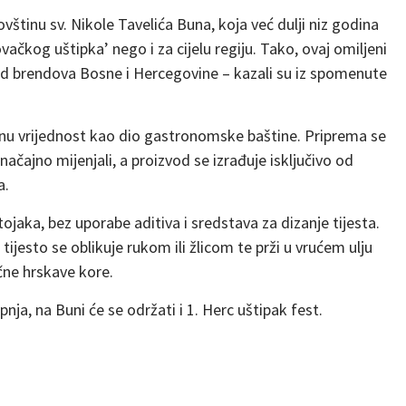
štinu sv. Nikole Tavelića Buna, koja već dulji niz godina
vačkog uštipka’ nego i za cijelu regiju. Tako, ovaj omiljeni
od brendova Bosne i Hercegovine – kazali su iz spomenute
snu vrijednost kao dio gastronomske baštine. Priprema se
načajno mijenjali, a proizvod se izrađuje isključivo od
a.
ojaka, bez uporabe aditiva i sredstava za dizanje tijesta.
ijesto se oblikuje rukom ili žlicom te prži u vrućem ulju
čne hrskave kore.
pnja, na Buni će se održati i 1. Herc uštipak fest.