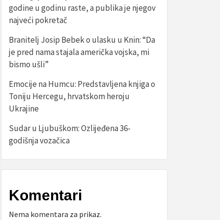
godine u godinu raste, a publika je njegov
najveći pokretač
Branitelj Josip Bebek o ulasku u Knin: “Da
je pred nama stajala američka vojska, mi
bismo ušli”
Emocije na Humcu: Predstavljena knjiga o
Toniju Hercegu, hrvatskom heroju
Ukrajine
Sudar u Ljubuškom: Ozlijeđena 36-
godišnja vozačica
Komentari
Nema komentara za prikaz.