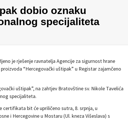
ipak dobio oznaku
onalnog specijaliteta
jeno je rješenje ravnatelja Agencije za sigurnost hrane
 proizvoda “Hercegovački uštipak” u Registar zajamčeno
vački uštipak”, na zahtjev Bratovštine sv. Nikole Tavelića
og specijaliteta.
 certifikata bit će upriličeno sutra, 8. srpnja, u
sne i Hercegovine u Mostaru (Ul. kneza Višeslava) s